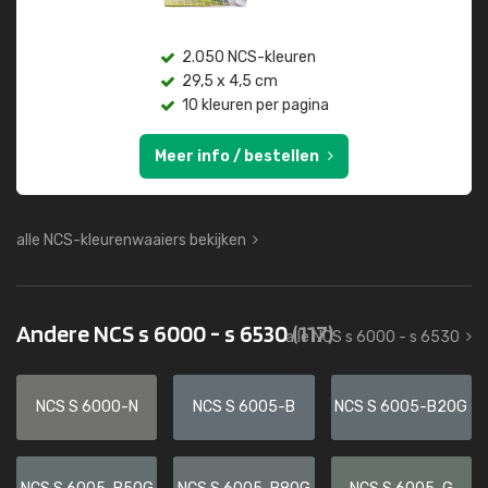
2.050 NCS-kleuren
29,5 x 4,5 cm
10 kleuren per pagina
Meer info / bestellen
alle NCS-kleurenwaaiers bekijken
Andere NCS s 6000 - s 6530
(117)
alle NCS s 6000 - s 6530
NCS S 6000-N
NCS S 6005-B
NCS S 6005-B20G