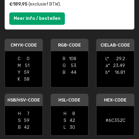
€189,95
(exclusief BTW).
Meer info / bestellen
CMYK-CODE
RGB-CODE
CIELAB-CODE
C
0
R
108
L*
29.2
M
51
G
53
a*
23.49
Y
59
B
44
b*
16.81
K
58
HSB/HSV-CODE
HSL-CODE
HEX-CODE
H
7
H
8
S
59
S
42
#6C352C
B
42
L
30