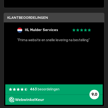
KLANTBEOORDELINGEN
HL Mulder Services
T
"
"Prima website en snelle levering na bestelling"
"Alles
463
beoordelingen
9,0