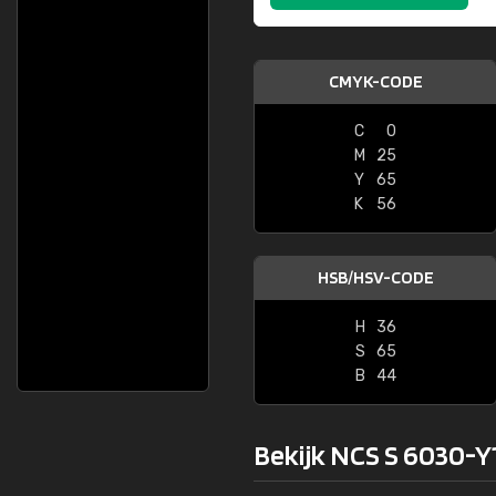
CMYK-CODE
C
0
M
25
Y
65
K
56
HSB/HSV-CODE
H
36
S
65
B
44
Bekijk NCS S 6030-Y