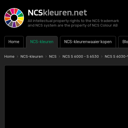
NCS
kleuren.net
All intellectual property rights to the NCS trademark
and NCS system are the property of NCS Colour AB
Home
NCS-kleuren
NCS-kleurenwaaier kopen
Bl
Home
NCS-kleuren
NCS
NCS S 6000 - S 6530
NCS S 6030-