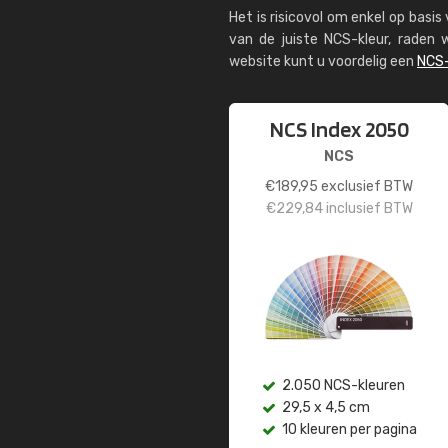
Het is risicovol om enkel op basi
van de juiste NCS-kleur, rade
website kunt u voordelig een
NCS-
NCS Index 2050
NCS
€
189,95
exclusief BTW
€
229,84
inclusief BTW
2.050 NCS-kleuren
29,5 x 4,5 cm
10 kleuren per pagina