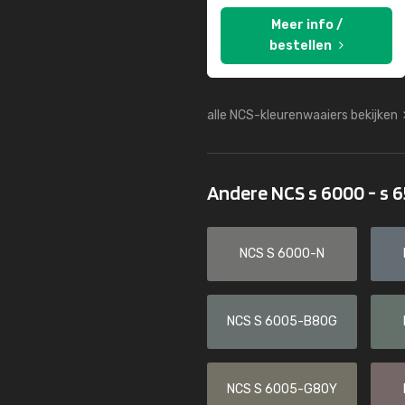
Meer info /
bestellen
alle NCS-kleurenwaaiers bekijken
Andere NCS s 6000 - s 
NCS S 6000-N
NCS S 6005-B80G
NCS S 6005-G80Y