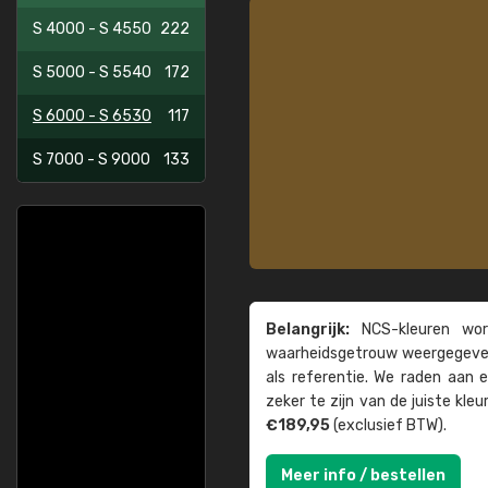
S 4000 - S 4550
222
S 5000 - S 5540
172
S 6000 - S 6530
117
S 7000 - S 9000
133
Belangrijk:
NCS-kleuren word
waarheids­­getrouw weer­gegeven
als referentie. We raden aan
zeker te zijn van de juiste kle
€189,95
(exclusief BTW).
Meer info / bestellen