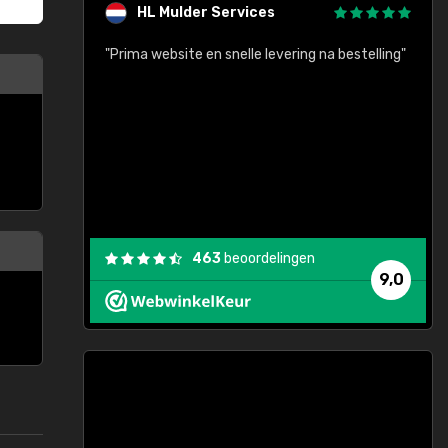
HL Mulder Services
baar!"
"Prima website en snelle levering na bestelling"
"
463
beoordelingen
9,0