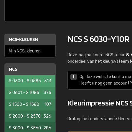
NCS S 6030-Y10R
NCS-KLEUREN
Mijn NCS-kleuren
Deze pagina toont NCS-kleur
S 
onderdeel van het kleursysteem
NCS
Op deze website kunt u me
S 0300 - S 0585
313
Heeft u nog geen account? 
S 0601 - S 1085
376
Kleurimpressie NCS
S 1500 - S 1580
107
S 2000 - S 2570
326
Druk op het onderstaande kleurvo
S 3000 - S 3560
286