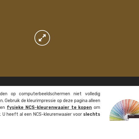
en op computer­beeld­schermen niet volledig
. Gebruik de kleur­impressie op deze pagina alleen
 een
fysieke NCS-kleuren­waaier te kopen
om
ur. U heeft al een NCS-kleuren­waaier voor
slechts