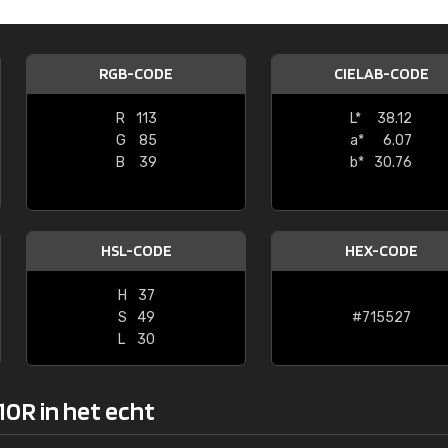
Kambier BV
"Super snelle service en zeer betaal
RGB-CODE
CIELAB-CODE
R
113
L*
38.12
G
85
a*
6.07
B
39
b*
30.76
HSL-CODE
HEX-CODE
H
37
S
49
#715527
L
30
10R in het echt