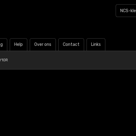
og
Help
Over ons
Contact
Links
Y10R