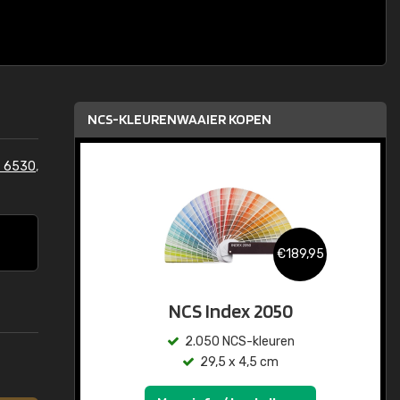
NCS-KLEURENWAAIER KOPEN
S 6530
,
€189,95
NCS Index 2050
2.050 NCS-kleuren
29,5 x 4,5 cm