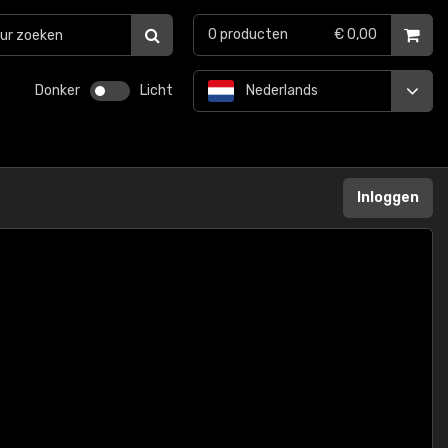
0
producten
€ 0,00
Donker
Licht
Nederlands
Inloggen