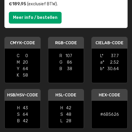
€189,95
(exclusief BTW).
Meer info / bestellen
CMYK-CODE
RGB-CODE
CIELAB-CODE
C
0
R
107
L*
37.7
M
20
G
86
a*
2.52
Y
64
B
38
b*
30.64
K
58
HSB/HSV-CODE
HSL-CODE
HEX-CODE
H
43
H
42
S
64
S
48
#6B5626
B
42
L
28