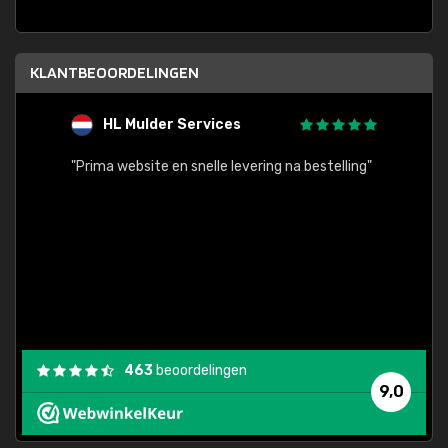
KLANTBEOORDELINGEN
HL Mulder Services
T
"
"Prima website en snelle levering na bestelling"
"Alles
463
beoordelingen
9,0