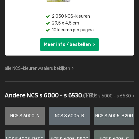
2.050 NCS-kleuren
29,5 x 4,5 cm
10 kleuren per pagina
Meer info / bestellen
alle NCS-kleurenwaaiers bekijken
Andere NCS s 6000 - s 6530
(117)
alle NCS s 6000 - s 6530
NCS S 6000-N
NCS S 6005-B
NCS S 6005-B20G