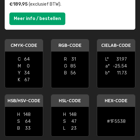
€189,95
(exclusief BTW).
Meer info / bestellen
CMYK-CODE
RGB-CODE
CIELAB-CODE
C
64
R
31
L*
31.97
M
0
G
85
a*
-25.54
Y
34
B
56
b*
11.73
K
67
HSB/HSV-CODE
HSL-CODE
HEX-CODE
H
148
H
148
S
64
S
47
#1F5538
B
33
L
23