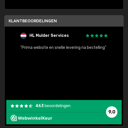
KLANTBEOORDELINGEN
HL Mulder Services
T
"
"Prima website en snelle levering na bestelling"
"Alles
463
beoordelingen
9,0