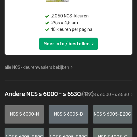
2.050 NCS-kleuren
29,5 x 4,5 cm
10 kleuren per pagina
Meer info / bestellen
alle NCS-kleurenwaaiers bekijken
Andere NCS s 6000 - s 6530
(117)
alle NCS s 6000 - s 6530
NCS S 6000-N
NCS S 6005-B
NCS S 6005-B20G