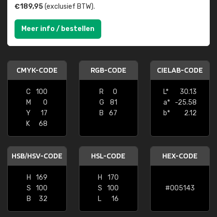
€189,95
(exclusief BTW).
Meer info / bestellen
CMYK-CODE
RGB-CODE
CIELAB-CODE
C
100
R
0
L*
30.13
M
0
G
81
a*
-25.58
Y
17
B
67
b*
2.12
K
68
HSB/HSV-CODE
HSL-CODE
HEX-CODE
H
169
H
170
S
100
S
100
#005143
B
32
L
16