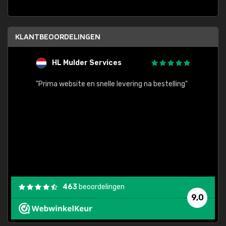
KLANTBEOORDELINGEN
HL Mulder Services
T
"
"Prima website en snelle levering na bestelling"
"Alles
463
beoordelingen
9,0