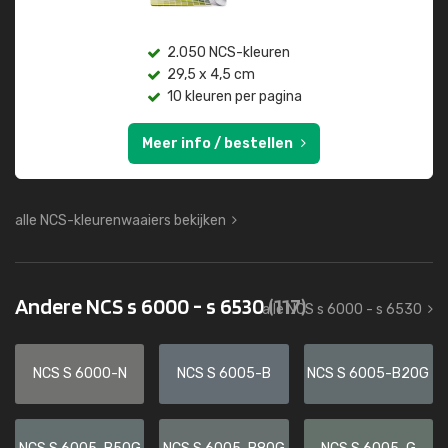
2.050 NCS-kleuren
29,5 x 4,5 cm
10 kleuren per pagina
Meer info / bestellen
alle NCS-kleurenwaaiers bekijken
Andere NCS s 6000 - s 6530
(117)
alle NCS s 6000 - s 6530
NCS S 6000-N
NCS S 6005-B
NCS S 6005-B20G