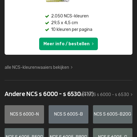
2.050 NCS-kleuren
29,5 x 4,5 cm
10 kleuren per pagina
Meer info / bestellen
alle NCS-kleurenwaaiers bekijken
Andere NCS s 6000 - s 6530
(117)
alle NCS s 6000 - s 6530
NCS S 6000-N
NCS S 6005-B
NCS S 6005-B20G