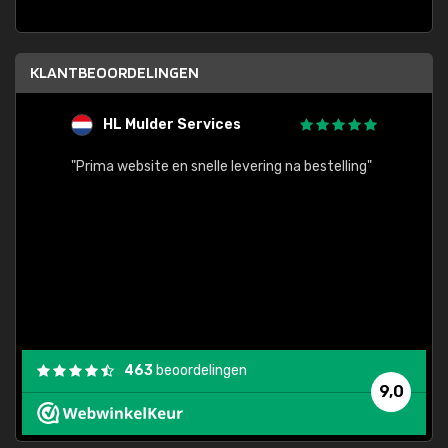
KLANTBEOORDELINGEN
HL Mulder Services
T
"
"Prima website en snelle levering na bestelling"
"Alles
463
beoordelingen
9,0