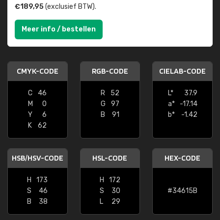
€189,95
(exclusief BTW).
Meer info / bestellen
CMYK-CODE
RGB-CODE
CIELAB-CODE
C
46
R
52
L*
37.9
M
0
G
97
a*
-17.14
Y
6
B
91
b*
-1.42
K
62
HSB/HSV-CODE
HSL-CODE
HEX-CODE
H
173
H
172
S
46
S
30
#34615B
B
38
L
29