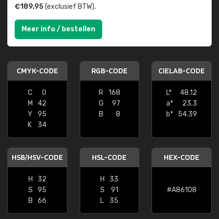
€189,95
(exclusief BTW).
Meer info / bestellen
CMYK-CODE
RGB-CODE
CIELAB-CODE
C
0
R
168
L*
48.12
M
42
G
97
a*
23.3
Y
95
B
8
b*
54.39
K
34
HSB/HSV-CODE
HSL-CODE
HEX-CODE
H
32
H
33
S
95
S
91
#A86108
B
66
L
35