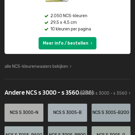
2.050 NCS-kleuren
29,5 x 4,5 cm
10 kleuren per pagina
Meer info / bestellen
alle NCS-kleurenwaaiers bekijken
Andere NCS s 3000 - s 3560
(286)
alle NCS s 3000 - s 3560
NCS S 3000-N
NCS S 3005-B
NCS S 3005-B20G