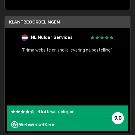
KLANTBEOORDELINGEN
HL Mulder Services
T
"
"Prima website en snelle levering na bestelling"
"Alles
463
beoordelingen
9,0