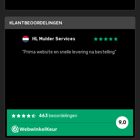
KLANTBEOORDELINGEN
HL Mulder Services
T
"
"Prima website en snelle levering na bestelling"
"Alles
463
beoordelingen
9,0