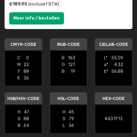
€189,95
(exclusief BTW).
Meer info / bestellen
CMYK-CODE
RGB-CODE
CIELAB-CODE
C
0
R
163
L*
55.09
M
22
G
127
a*
4.32
Y
88
B
19
b*
56.88
K
36
HSB/HSV-CODE
HSL-CODE
HEX-CODE
H
47
H
45
S
88
S
79
#A37F13
B
64
L
36