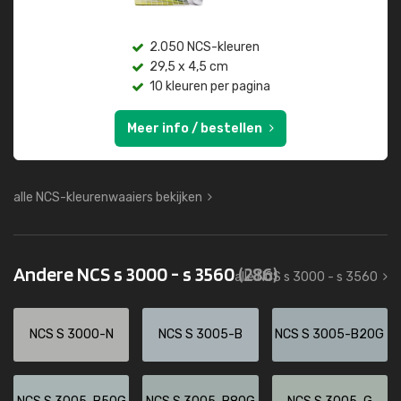
2.050 NCS-kleuren
29,5 x 4,5 cm
10 kleuren per pagina
Meer info / bestellen
alle NCS-kleurenwaaiers bekijken
Andere NCS s 3000 - s 3560
(286)
alle NCS s 3000 - s 3560
NCS S 3000-N
NCS S 3005-B
NCS S 3005-B20G