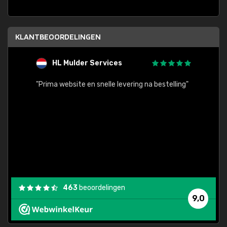
KLANTBEOORDELINGEN
HL Mulder Services
T
"
"Prima website en snelle levering na bestelling"
"Alles
463
beoordelingen
9,0