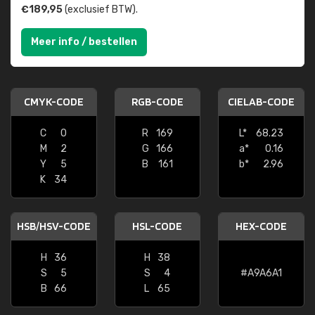
€189,95
(exclusief BTW).
Meer info / bestellen
CMYK-CODE
RGB-CODE
CIELAB-CODE
C
0
R
169
L*
68.23
M
2
G
166
a*
0.16
Y
5
B
161
b*
2.96
K
34
HSB/HSV-CODE
HSL-CODE
HEX-CODE
H
36
H
38
S
5
S
4
#A9A6A1
B
66
L
65