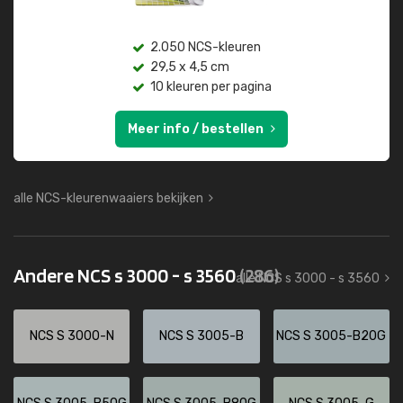
2.050 NCS-kleuren
29,5 x 4,5 cm
10 kleuren per pagina
Meer info / bestellen
alle NCS-kleurenwaaiers bekijken
Andere NCS s 3000 - s 3560
(286)
alle NCS s 3000 - s 3560
NCS S 3000-N
NCS S 3005-B
NCS S 3005-B20G