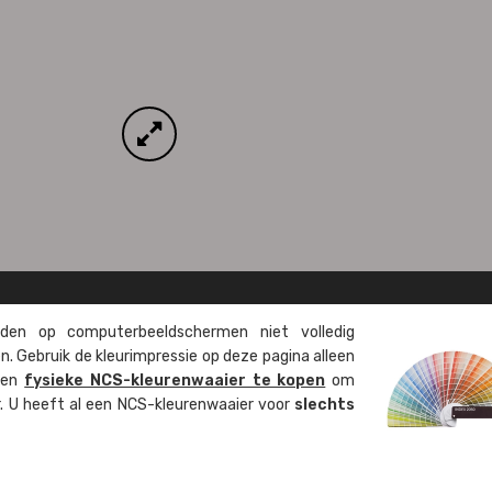
en op computer­beeld­schermen niet volledig
. Gebruik de kleur­impressie op deze pagina alleen
 een
fysieke NCS-kleuren­waaier te kopen
om
ur. U heeft al een NCS-kleuren­waaier voor
slechts