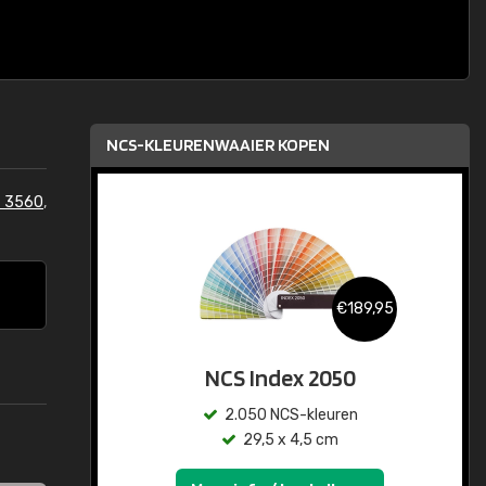
NCS-KLEURENWAAIER KOPEN
 3560
,
€189,95
NCS Index 2050
2.050 NCS-kleuren
29,5 x 4,5 cm