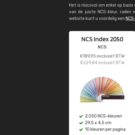
Het is risicovol om enkel op basi
van de juiste NCS-kleur, rade
website kunt u voordelig een
NCS-
NCS Index 2050
NCS
€
189,95
exclusief BTW
€
229,84
inclusief BTW
2.050 NCS-kleuren
29,5 x 4,5 cm
10 kleuren per pagina