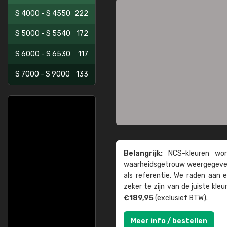
S 4000 - S 4550
222
S 5000 - S 5540
172
S 6000 - S 6530
117
S 7000 - S 9000
133
Belangrijk:
NCS-kleuren word
waarheids­­getrouw weer­gegeven
als referentie. We raden aan
zeker te zijn van de juiste kle
€189,95
(exclusief BTW).
Meer info / bestellen