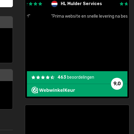
HL Mulder Services
baar!"
"Prima website en snelle levering na bestelling"
"
463
beoordelingen
9,0