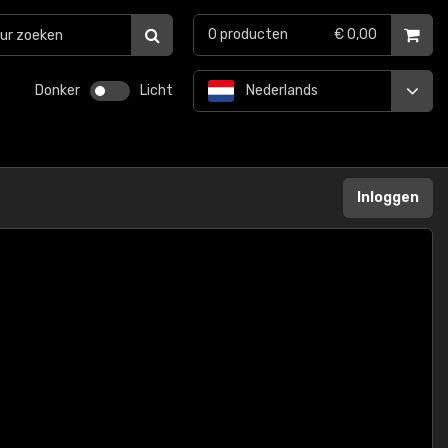
0
producten
€ 0,00
Donker
Licht
Nederlands
Inloggen