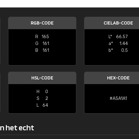
Kambier BV
"Super snelle service en zeer betaal
RGB-CODE
CIELAB-CODE
R
165
L*
66.57
G
161
a*
1.44
B
161
b*
0.5
HSL-CODE
HEX-CODE
H
0
S
2
#A5A1A1
L
64
in het echt