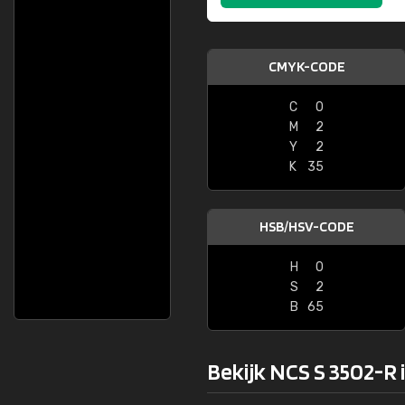
CMYK-CODE
C
0
M
2
Y
2
K
35
HSB/HSV-CODE
H
0
S
2
B
65
Bekijk NCS S 3502-R 