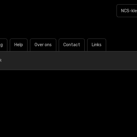
og
Help
Over ons
Contact
Links
R