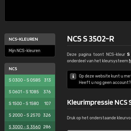
NCS S 3502-R
NCS-KLEUREN
Mijn NCS-kleuren
Deze pagina toont NCS-kleur
S
onderdeel van het kleursysteem
NCS
Op deze website kunt u me
S 0300 - S 0585
313
Heeft u nog geen account? 
S 0601 - S 1085
376
Kleurimpressie NCS 
S 1500 - S 1580
107
S 2000 - S 2570
326
Druk op het onderstaande kleurvo
S 3000 - S 3560
286