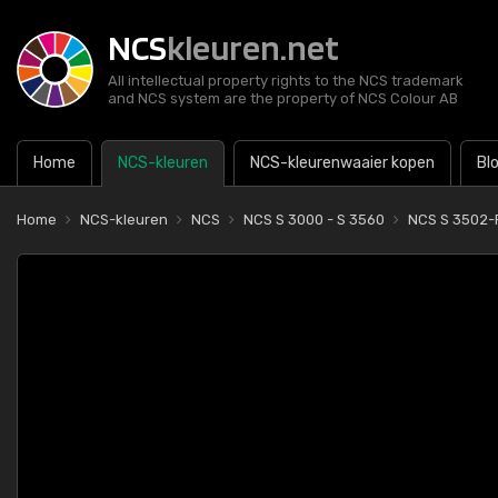
NCS
kleuren.net
All intellectual property rights to the NCS trademark
and NCS system are the property of NCS Colour AB
Home
NCS-kleuren
NCS-kleurenwaaier kopen
Bl
Home
NCS-kleuren
NCS
NCS S 3000 - S 3560
NCS S 3502-