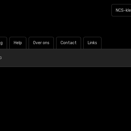
og
Help
Over ons
Contact
Links
G