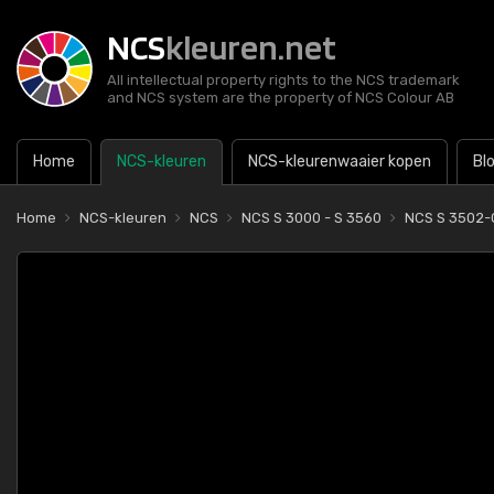
NCS
kleuren.net
All intellectual property rights to the NCS trademark
and NCS system are the property of NCS Colour AB
Home
NCS-kleuren
NCS-kleurenwaaier kopen
Bl
Home
NCS-kleuren
NCS
NCS S 3000 - S 3560
NCS S 3502-