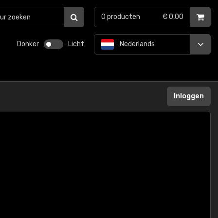
0
producten
€ 0,00
Donker
Licht
Nederlands
Inloggen