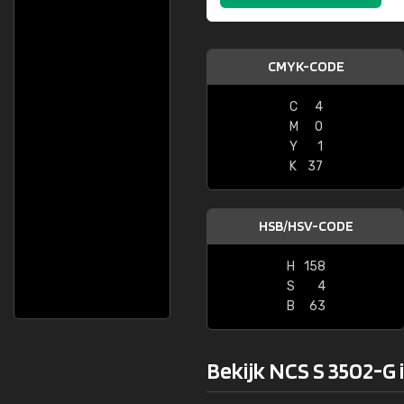
CMYK-CODE
C
4
M
0
Y
1
K
37
HSB/HSV-CODE
H
158
S
4
B
63
Bekijk NCS S 3502-G 