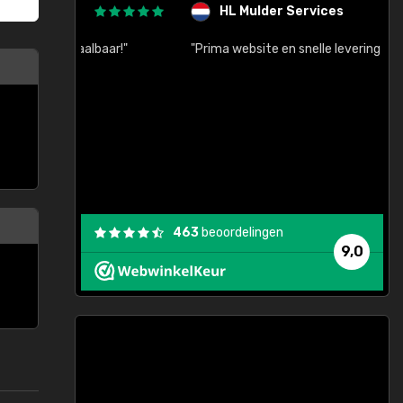
HL Mulder Services
baar!"
"Prima website en snelle levering na bestelling"
"
463
beoordelingen
9,0