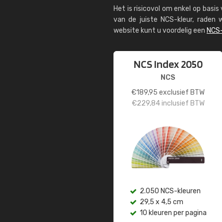
Het is risicovol om enkel op basi
van de juiste NCS-kleur, rade
website kunt u voordelig een
NCS-
NCS Index 2050
NCS
€
189,95
exclusief BTW
€
229,84
inclusief BTW
2.050 NCS-kleuren
29,5 x 4,5 cm
10 kleuren per pagina