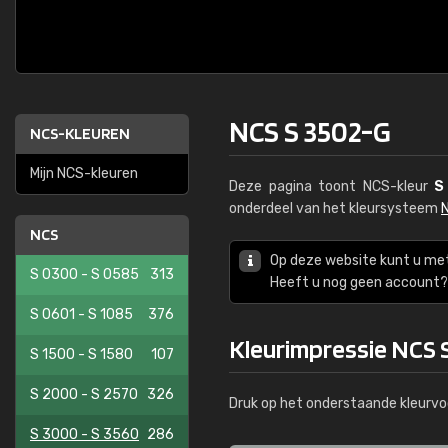
NCS S 3502-G
NCS-KLEUREN
Mijn NCS-kleuren
Deze pagina toont NCS-kleur
S
onderdeel van het kleursysteem
NCS
Op deze website kunt u me
S 0300 - S 0585
313
Heeft u nog geen account? 
S 0601 - S 1085
376
Kleurimpressie NCS 
S 1500 - S 1580
107
S 2000 - S 2570
326
Druk op het onderstaande kleurvo
S 3000 - S 3560
286