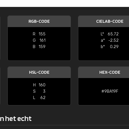
Kambier BV
"Super snelle service en zeer betaal
RGB-CODE
CIELAB-CODE
R
155
L*
65.72
G
161
a*
-2.52
B
159
b*
0.29
HSL-CODE
HEX-CODE
H
160
S
3
#9BA19F
L
62
in het echt