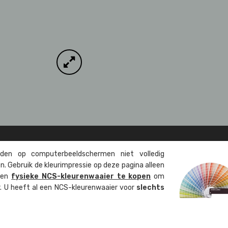
en op computer­beeld­schermen niet volledig
. Gebruik de kleur­impressie op deze pagina alleen
 een
fysieke NCS-kleuren­waaier te kopen
om
ur. U heeft al een NCS-kleuren­waaier voor
slechts