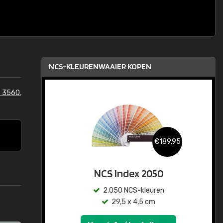
NCS-KLEURENWAAIER KOPEN
 3560
,
€189,95
NCS Index 2050
2.050 NCS-kleuren
29,5 x 4,5 cm