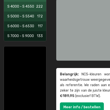
S 4000 - S 4550
222
S 5000 - S 5540
172
S 6000 - S 6530
117
S 7000 - S 9000
133
Belangrijk:
NCS-kleuren word
waarheids­­getrouw weer­gegeven
als referentie. We raden aan
zeker te zijn van de juiste kle
€189,95
(exclusief BTW).
Meer info / bestellen