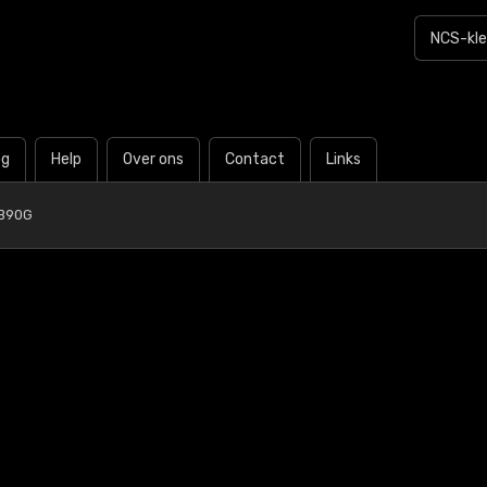
og
Help
Over ons
Contact
Links
-B90G