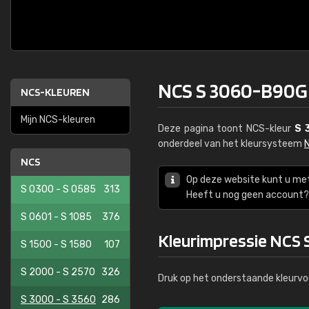
NCS S 3060-B90G
NCS-KLEUREN
Mijn NCS-kleuren
Deze pagina toont NCS-kleur
S 
onderdeel van het kleursysteem
NCS
Op deze website kunt u me
S 0300 - S 0585
313
Heeft u nog geen account? 
S 0601 - S 1085
376
Kleurimpressie NCS
S 1500 - S 1580
107
S 2000 - S 2570
326
Druk op het onderstaande kleurvo
S 3000 - S 3560
286