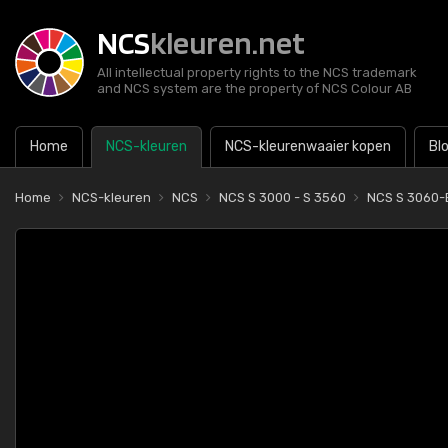
NCS
kleuren.net
All intellectual property rights to the NCS trademark
and NCS system are the property of NCS Colour AB
Home
NCS-kleuren
NCS-kleurenwaaier kopen
Bl
Home
NCS-kleuren
NCS
NCS S 3000 - S 3560
NCS S 3060