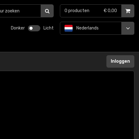
0
producten
€ 0,00
Donker
Licht
Nederlands
Inloggen