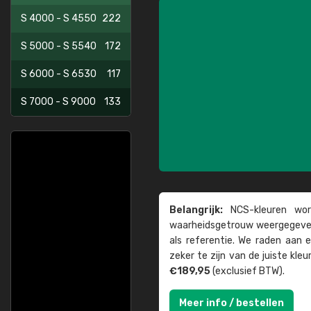
S 4000 - S 4550
222
S 5000 - S 5540
172
S 6000 - S 6530
117
S 7000 - S 9000
133
Belangrijk:
NCS-kleuren word
waarheids­­getrouw weer­gegeven
als referentie. We raden aan
zeker te zijn van de juiste kle
€189,95
(exclusief BTW).
Meer info / bestellen