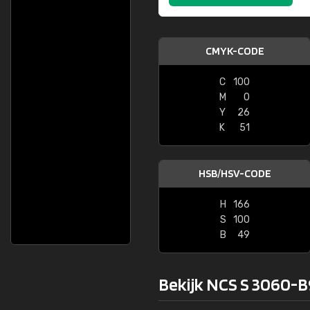
CMYK-CODE
C
100
M
0
Y
26
K
51
HSB/HSV-CODE
H
166
S
100
B
49
Bekijk NCS S 3060-B