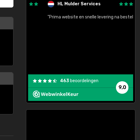
HL Mulder Services
baar!"
"Prima website en snelle levering na bestelling"
"
463
beoordelingen
9,0