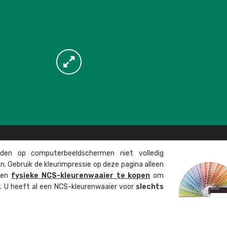
en op computer­beeld­schermen niet volledig
. Gebruik de kleur­impressie op deze pagina alleen
 een
fysieke NCS-kleuren­waaier te kopen
om
ur. U heeft al een NCS-kleuren­waaier voor
slechts