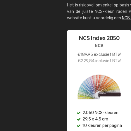
Het is risicovol om enkel op basi
van de juiste NCS-kleur, rade
website kunt u voordelig een
NCS-
NCS Index 2050
NCS
€
189,95
exclusief BTW
€
229,84
inclusief BTW
2.050 NCS-kleuren
29,5 x 4,5 cm
10 kleuren per pagina