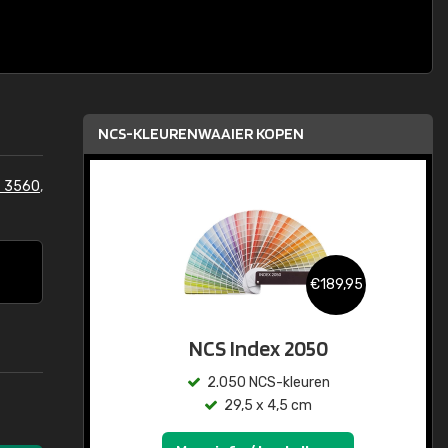
NCS-KLEURENWAAIER KOPEN
S 3560
,
€189,95
NCS Index 2050
2.050 NCS-kleuren
29,5 x 4,5 cm