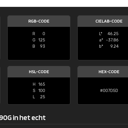
Kambier BV
"Super snelle service en zeer betaal
RGB-CODE
CIELAB-CODE
R
0
L*
46.25
G
125
a*
-37.86
B
93
b*
9.24
HSL-CODE
HEX-CODE
H
165
S
100
#007D5D
L
25
90G in het echt