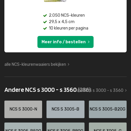
2.050 NCS-kleuren
29,5 x 4,5 cm
10 kleuren per pagina
Meer info / bestellen
alle NCS-kleurenwaaiers bekijken
Andere NCS s 3000 - s 3560
(286)
alle NCS s 3000 - s 3560
NCS S 3000-N
NCS S 3005-B
NCS S 3005-B20G