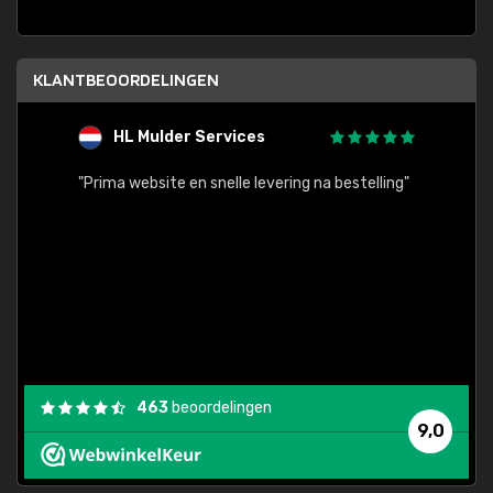
KLANTBEOORDELINGEN
HL Mulder Services
T
"
"Prima website en snelle levering na bestelling"
"Alles
463
beoordelingen
9,0