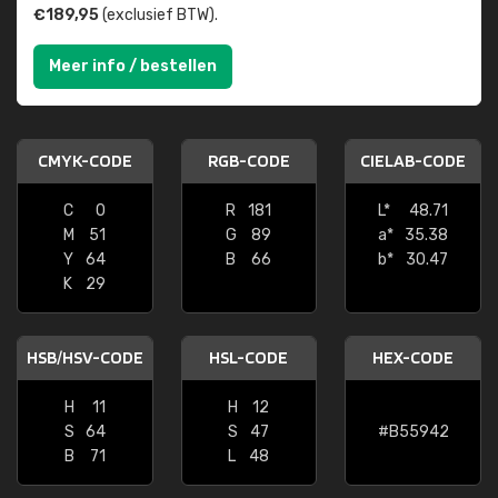
€189,95
(exclusief BTW).
Meer info / bestellen
CMYK-CODE
RGB-CODE
CIELAB-CODE
C
0
R
181
L*
48.71
M
51
G
89
a*
35.38
Y
64
B
66
b*
30.47
K
29
HSB/HSV-CODE
HSL-CODE
HEX-CODE
H
11
H
12
S
64
S
47
#B55942
B
71
L
48