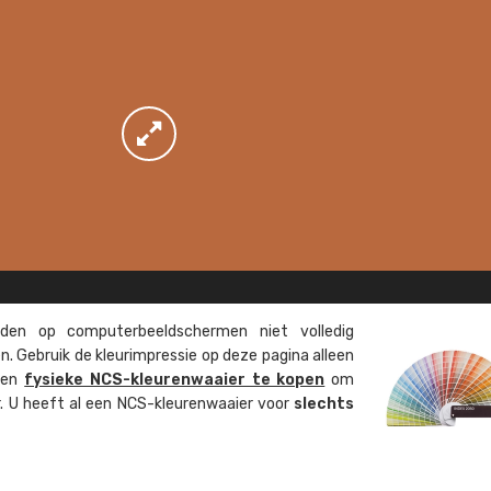
en op computer­beeld­schermen niet volledig
. Gebruik de kleur­impressie op deze pagina alleen
 een
fysieke NCS-kleuren­waaier te kopen
om
ur. U heeft al een NCS-kleuren­waaier voor
slechts