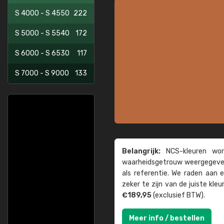
S 4000 - S 4550
222
S 5000 - S 5540
172
S 6000 - S 6530
117
S 7000 - S 9000
133
Belangrijk:
NCS-kleuren word
waarheids­­getrouw weer­gegeven
als referentie. We raden aan
zeker te zijn van de juiste kle
€189,95
(exclusief BTW).
Meer info / bestellen