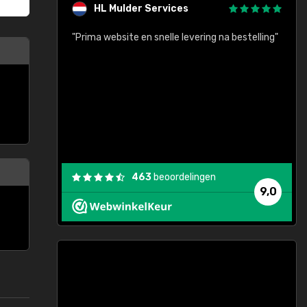
HL Mulder Services
baar!"
"Prima website en snelle levering na bestelling"
"
463
beoordelingen
9,0