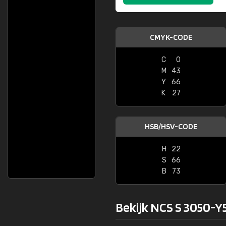
CMYK-CODE
C
0
M
43
Y
66
K
27
HSB/HSV-CODE
H
22
S
66
B
73
Bekijk NCS S 3050-Y5