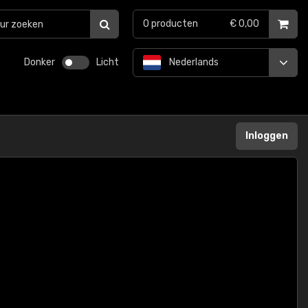
0
producten
€ 0,00
Donker
Licht
Nederlands
Inloggen