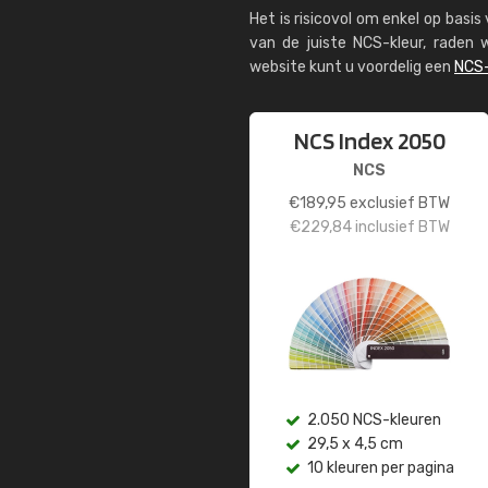
Het is risicovol om enkel op basi
van de juiste NCS-kleur, rade
website kunt u voordelig een
NCS-
NCS Index 2050
NCS
€
189,95
exclusief BTW
€
229,84
inclusief BTW
2.050 NCS-kleuren
29,5 x 4,5 cm
10 kleuren per pagina