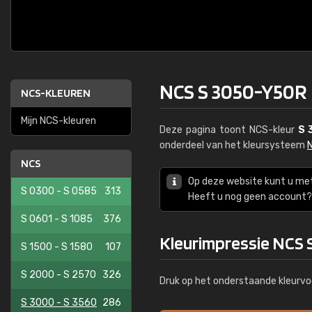
NCS S 3050-Y50R
NCS-KLEUREN
Mijn NCS-kleuren
Deze pagina toont NCS-kleur
S 
onderdeel van het kleursysteem
NCS
Op deze website kunt u me
S 0300 - S 0585
313
Heeft u nog geen account? 
S 0601 - S 1085
376
Kleurimpressie NCS
S 1500 - S 1580
107
S 2000 - S 2570
326
Druk op het onderstaande kleurvo
S 3000 - S 3560
286