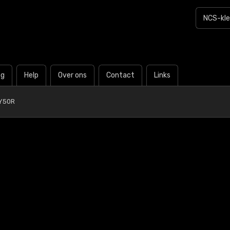
og
Help
Over ons
Contact
Links
Y50R