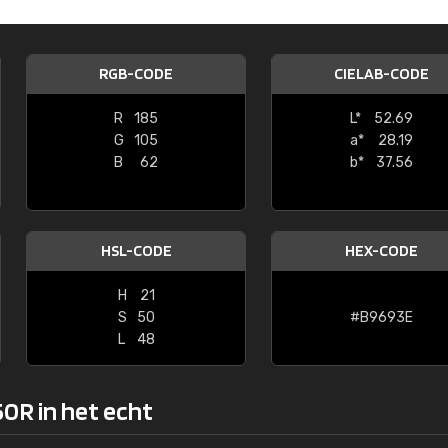
Kambier BV
"Super snelle service en zeer betaal
RGB-CODE
CIELAB-CODE
R
185
L*
52.69
G
105
a*
28.19
B
62
b*
37.56
HSL-CODE
HEX-CODE
H
21
S
50
#B9693E
L
48
0R in het echt