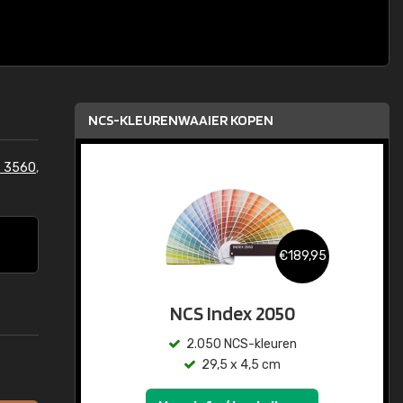
NCS-KLEURENWAAIER KOPEN
S 3560
,
€189,95
NCS Index 2050
2.050 NCS-kleuren
29,5 x 4,5 cm