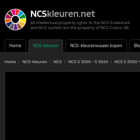
NCS
kleuren.net
All intellectual property rights to the NCS trademark
and NCS system are the property of NCS Colour AB
Home
NCS-kleuren
NCS-kleurenwaaier kopen
Bl
Home
NCS-kleuren
NCS
NCS S 3000 - S 3560
NCS S 3050-