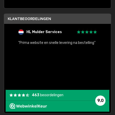
KLANTBEOORDELINGEN
HL Mulder Services
T
"
"Prima website en snelle levering na bestelling"
"Alles
463
beoordelingen
9,0