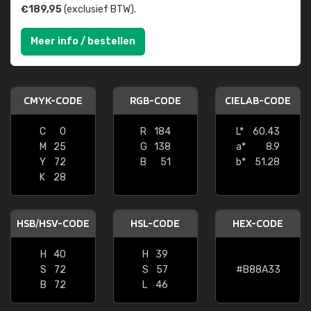
€189,95
(exclusief BTW).
Meer info / bestellen
CMYK-CODE
RGB-CODE
CIELAB-CODE
C
0
R
184
L*
60.43
M
25
G
138
a*
8.9
Y
72
B
51
b*
51.28
K
28
HSB/HSV-CODE
HSL-CODE
HEX-CODE
H
40
H
39
S
72
S
57
#B88A33
B
72
L
46