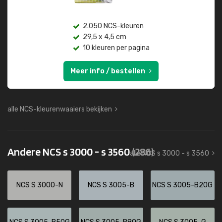
2.050 NCS-kleuren
29,5 x 4,5 cm
10 kleuren per pagina
Meer info / bestellen
alle NCS-kleurenwaaiers bekijken
Andere NCS s 3000 - s 3560
(286)
alle NCS s 3000 - s 3560
NCS S 3000-N
NCS S 3005-B
NCS S 3005-B20G