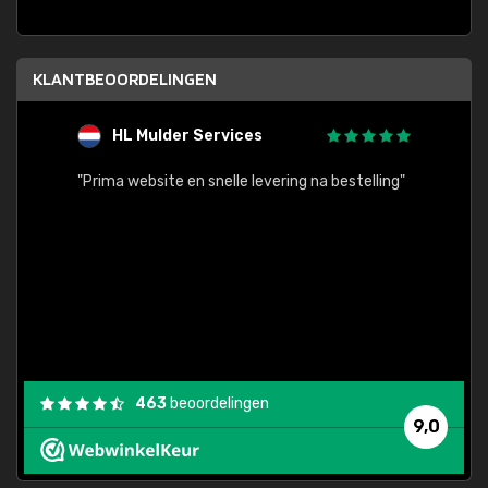
KLANTBEOORDELINGEN
HL Mulder Services
T
"
"Prima website en snelle levering na bestelling"
"Alles
463
beoordelingen
9,0