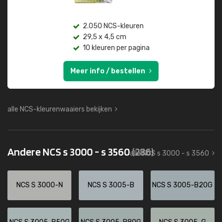
2.050 NCS-kleuren
29,5 x 4,5 cm
10 kleuren per pagina
Meer info / bestellen
alle NCS-kleurenwaaiers bekijken
Andere NCS s 3000 - s 3560
(286)
alle NCS s 3000 - s 3560
NCS S 3000-N
NCS S 3005-B
NCS S 3005-B20G