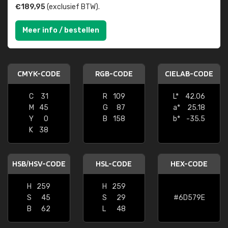
€189,95
(exclusief BTW).
Meer info / bestellen
CMYK-CODE
RGB-CODE
CIELAB-CODE
C
31
R
109
L*
42.06
M
45
G
87
a*
25.18
Y
0
B
158
b*
-35.5
K
38
HSB/HSV-CODE
HSL-CODE
HEX-CODE
H
259
H
259
S
45
S
29
#6D579E
B
62
L
48