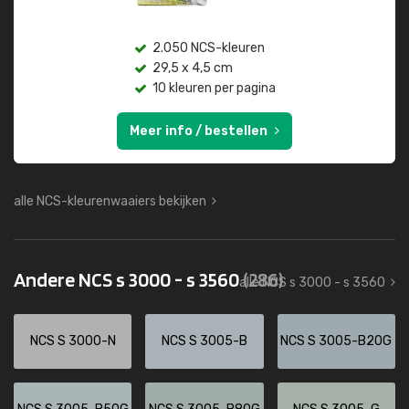
2.050 NCS-kleuren
29,5 x 4,5 cm
10 kleuren per pagina
Meer info / bestellen
alle NCS-kleurenwaaiers bekijken
Andere NCS s 3000 - s 3560
(286)
alle NCS s 3000 - s 3560
NCS S 3000-N
NCS S 3005-B
NCS S 3005-B20G