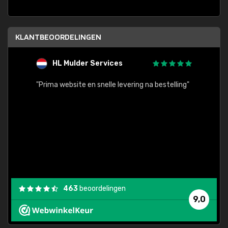
KLANTBEOORDELINGEN
HL Mulder Services
T
"
"Prima website en snelle levering na bestelling"
"Alles
463
beoordelingen
9,0