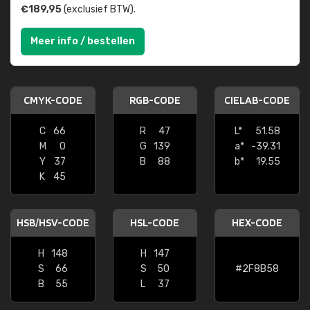
€189,95
(exclusief BTW).
Meer info / bestellen
CMYK-CODE
RGB-CODE
CIELAB-CODE
C
66
R
47
L*
51.58
M
0
G
139
a*
-39.31
Y
37
B
88
b*
19.55
K
45
HSB/HSV-CODE
HSL-CODE
HEX-CODE
H
148
H
147
S
66
S
50
#2F8B58
B
55
L
37