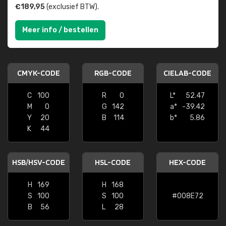
€189,95
(exclusief BTW).
Meer info / bestellen
CMYK-CODE
RGB-CODE
CIELAB-CODE
C
100
R
0
L*
52.47
M
0
G
142
a*
-39.42
Y
20
B
114
b*
5.86
K
44
HSB/HSV-CODE
HSL-CODE
HEX-CODE
H
169
H
168
S
100
S
100
#008E72
B
56
L
28