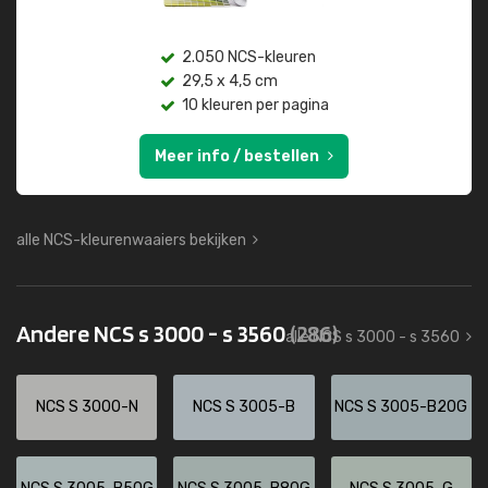
2.050 NCS-kleuren
29,5 x 4,5 cm
10 kleuren per pagina
Meer info / bestellen
alle NCS-kleurenwaaiers bekijken
Andere NCS s 3000 - s 3560
(286)
alle NCS s 3000 - s 3560
NCS S 3000-N
NCS S 3005-B
NCS S 3005-B20G