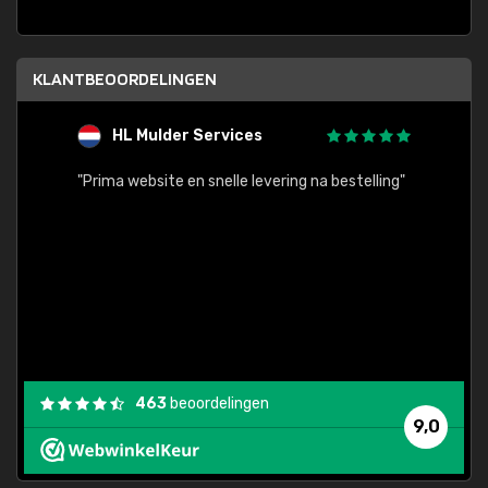
KLANTBEOORDELINGEN
HL Mulder Services
T
"
"Prima website en snelle levering na bestelling"
"Alles
463
beoordelingen
9,0