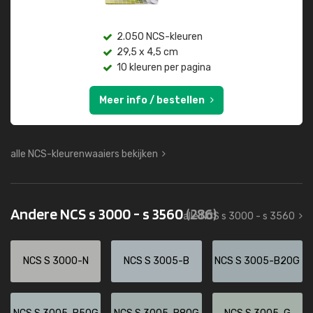
2.050 NCS-kleuren
29,5 x 4,5 cm
10 kleuren per pagina
Meer info / bestellen
alle NCS-kleurenwaaiers bekijken
Andere NCS s 3000 - s 3560
(286)
alle NCS s 3000 - s 3560
NCS S 3000-N
NCS S 3005-B
NCS S 3005-B20G