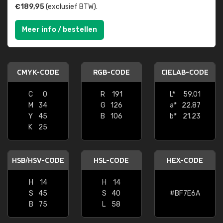
€189,95
(exclusief BTW).
Meer info / bestellen
CMYK-CODE
RGB-CODE
CIELAB-CODE
C
0
R
191
L*
59.01
M
34
G
126
a*
22.87
Y
45
B
106
b*
21.23
K
25
HSB/HSV-CODE
HSL-CODE
HEX-CODE
H
14
H
14
S
45
S
40
#BF7E6A
B
75
L
58