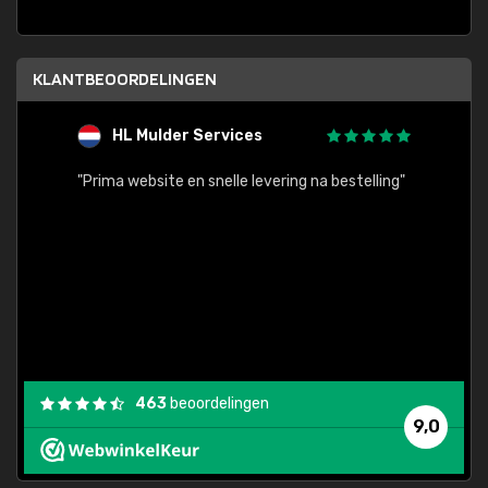
KLANTBEOORDELINGEN
HL Mulder Services
T
"
"Prima website en snelle levering na bestelling"
"Alles
463
beoordelingen
9,0