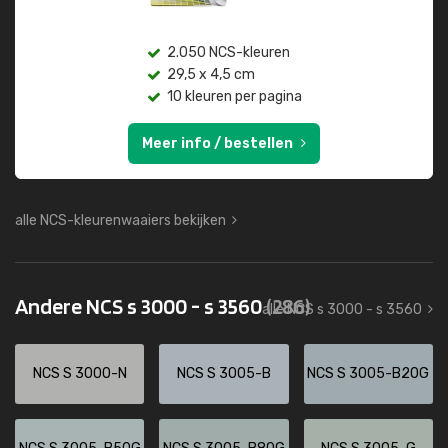
2.050 NCS-kleuren
29,5 x 4,5 cm
10 kleuren per pagina
Meer info / bestellen
alle NCS-kleurenwaaiers bekijken
Andere NCS s 3000 - s 3560
(286)
alle NCS s 3000 - s 3560
NCS S 3000-N
NCS S 3005-B
NCS S 3005-B20G