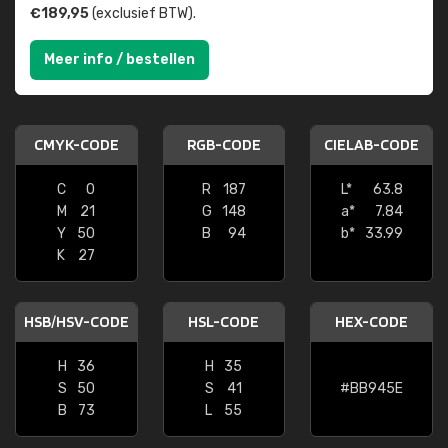
€189,95
(exclusief BTW).
Meer info / bestellen
CMYK-CODE
RGB-CODE
CIELAB-CODE
C
0
R
187
L*
63.8
M
21
G
148
a*
7.84
Y
50
B
94
b*
33.99
K
27
HSB/HSV-CODE
HSL-CODE
HEX-CODE
H
36
H
35
S
50
S
41
#BB945E
B
73
L
55