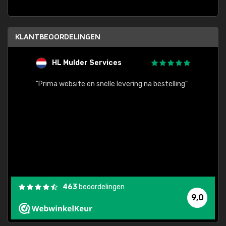
KLANTBEOORDELINGEN
HL Mulder Services
T
"
"Prima website en snelle levering na bestelling"
"Alles
463
beoordelingen
9,0