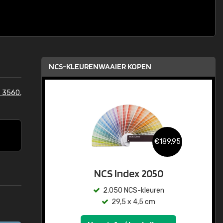
NCS-KLEURENWAAIER KOPEN
 3560
,
€189,95
NCS Index 2050
2.050 NCS-kleuren
29,5 x 4,5 cm