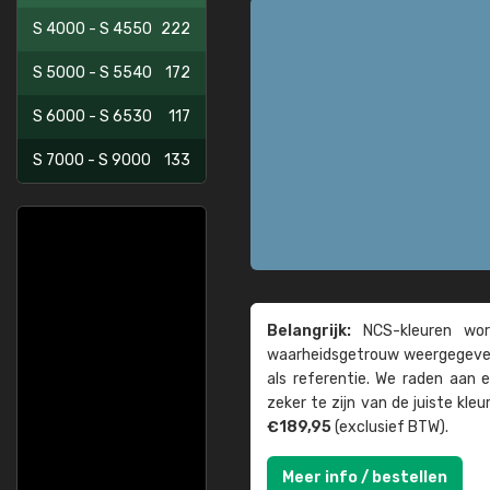
S 4000 - S 4550
222
S 5000 - S 5540
172
S 6000 - S 6530
117
S 7000 - S 9000
133
Belangrijk:
NCS-kleuren word
waarheids­­getrouw weer­gegeven
als referentie. We raden aan
zeker te zijn van de juiste kle
€189,95
(exclusief BTW).
Meer info / bestellen