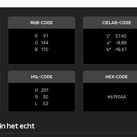
Kambier BV
"Super snelle service en zeer betaal
RGB-CODE
CIELAB-CODE
R
97
L*
57.45
G
144
a*
-8.88
B
170
b*
-18.67
HSL-CODE
HEX-CODE
H
201
S
30
#6190AA
L
52
in het echt