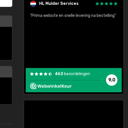
HL Mulder Services
baar!"
"Prima website en snelle levering na bestelling"
"
463
beoordelingen
9,0