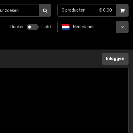
0
producten
€ 0,00
Donker
Licht
Nederlands
Inloggen