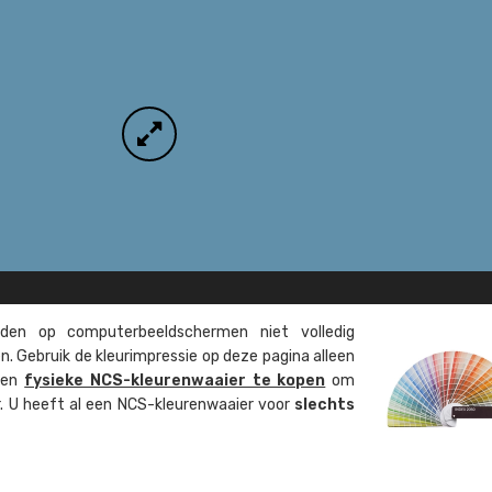
en op computer­beeld­schermen niet volledig
. Gebruik de kleur­impressie op deze pagina alleen
 een
fysieke NCS-kleuren­waaier te kopen
om
ur. U heeft al een NCS-kleuren­waaier voor
slechts