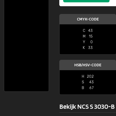
CMYK-CODE
C
43
M
15
Y
0
K
33
HSB/HSV-CODE
H
202
S
43
B
67
Bekijk NCS S 3030-B 