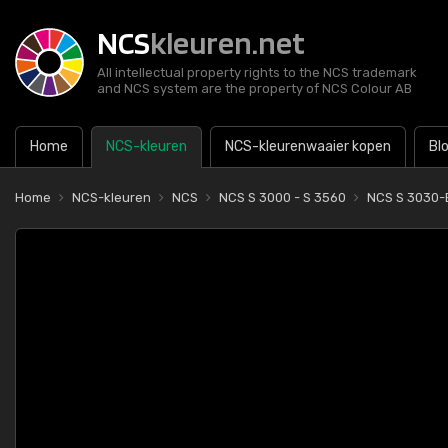
NCS
kleuren.net
All intellectual property rights to the NCS trademark
and NCS system are the property of NCS Colour AB
Home
NCS-kleuren
NCS-kleurenwaaier kopen
Bl
Home
NCS-kleuren
NCS
NCS S 3000 - S 3560
NCS S 3030-