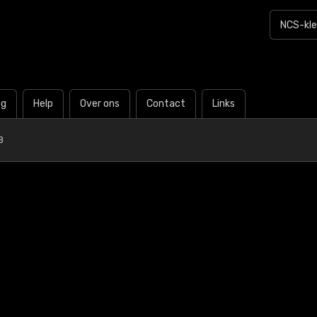
og
Help
Over ons
Contact
Links
B