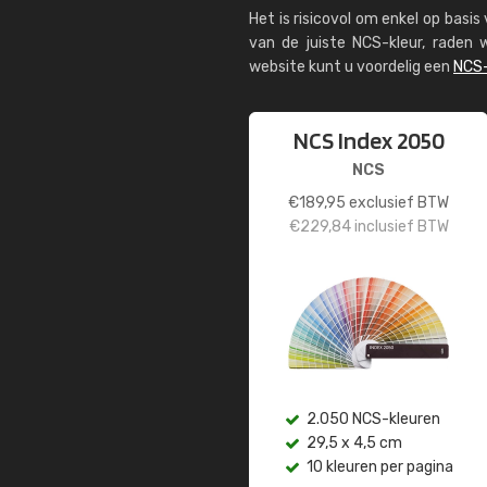
Het is risicovol om enkel op basi
van de juiste NCS-kleur, rade
website kunt u voordelig een
NCS-
NCS Index 2050
NCS
€
189,95
exclusief BTW
€
229,84
inclusief BTW
2.050 NCS-kleuren
29,5 x 4,5 cm
10 kleuren per pagina