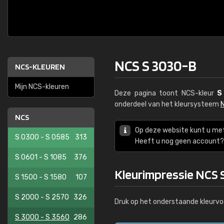
NCS S 3030-B
NCS-KLEUREN
Mijn NCS-kleuren
Deze pagina toont NCS-kleur
S
onderdeel van het kleursysteem
NCS
Op deze website kunt u me
S 0300 - S 0585
313
Heeft u nog geen account? 
S 0601 - S 1085
376
Kleurimpressie NCS 
S 1500 - S 1580
107
S 2000 - S 2570
326
Druk op het onderstaande kleurvo
S 3000 - S 3560
286