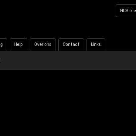
og
Help
Over ons
Contact
Links
R