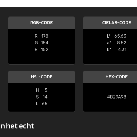
Kambier BV
"Super snelle service en zeer betaal
RGB-CODE
CIELAB-CODE
R
178
L*
65.63
G
154
a*
8.52
B
152
b*
4.31
HSL-CODE
HEX-CODE
H
5
S
14
#B29A98
L
65
in het echt