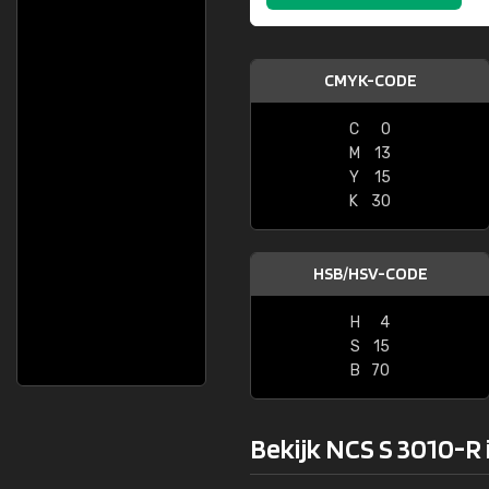
CMYK-CODE
C
0
M
13
Y
15
K
30
HSB/HSV-CODE
H
4
S
15
B
70
Bekijk NCS S 3010-R 