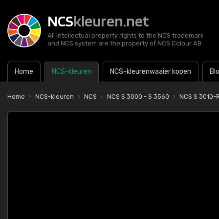
NCS
kleuren.net
All intellectual property rights to the NCS trademark
and NCS system are the property of NCS Colour AB
Home
NCS-kleuren
NCS-kleurenwaaier kopen
Bl
Home
NCS-kleuren
NCS
NCS S 3000 - S 3560
NCS S 3010-