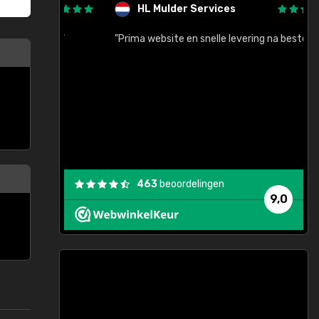
HL Mulder Services
baar!"
"Prima website en snelle levering na bestelling"
"
463
beoordelingen
9,0