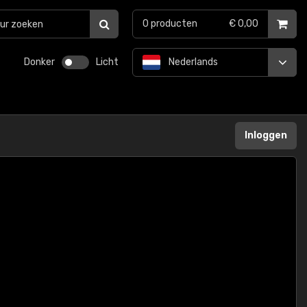
0
producten
€ 0,00
Donker
Licht
Nederlands
Inloggen