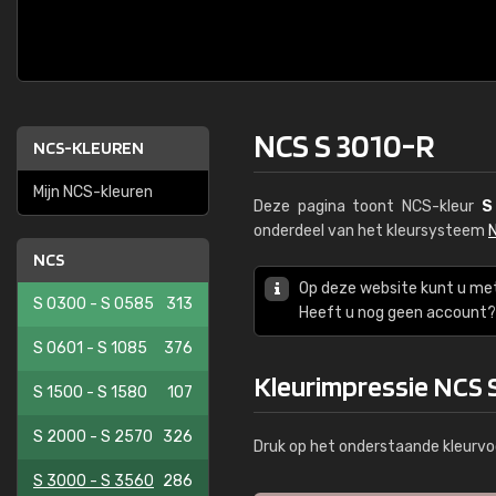
NCS S 3010-R
NCS-KLEUREN
Mijn NCS-kleuren
Deze pagina toont NCS-kleur
S
onderdeel van het kleursysteem
NCS
Op deze website kunt u me
S 0300 - S 0585
313
Heeft u nog geen account? 
S 0601 - S 1085
376
Kleurimpressie NCS 
S 1500 - S 1580
107
S 2000 - S 2570
326
Druk op het onderstaande kleurvo
S 3000 - S 3560
286