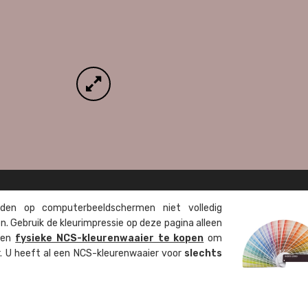
en op computer­beeld­schermen niet volledig
. Gebruik de kleur­impressie op deze pagina alleen
 een
fysieke NCS-kleuren­waaier te kopen
om
ur. U heeft al een NCS-kleuren­waaier voor
slechts