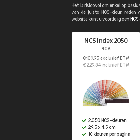
Het is risicovol om enkel op basi
van de juiste NCS-kleur, rade
website kunt u voordelig een
NCS-
NCS Index 2050
NCS
€
189,95
exclusief BTW
€
229,84
inclusief BTW
2.050 NCS-kleuren
29,5 x 4,5 cm
10 kleuren per pagina