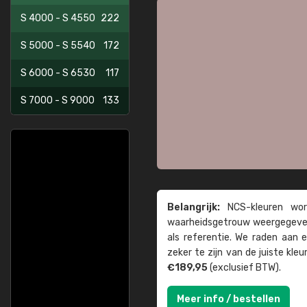
S 4000 - S 4550
222
S 5000 - S 5540
172
S 6000 - S 6530
117
S 7000 - S 9000
133
Belangrijk:
NCS-kleuren word
waarheids­­getrouw weer­gegeven
als referentie. We raden aan
zeker te zijn van de juiste kle
€189,95
(exclusief BTW).
Meer info / bestellen