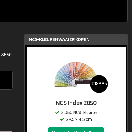
NCS-KLEURENWAAIER KOPEN
 3560
,
€189,95
NCS Index 2050
2.050 NCS-kleuren
29,5 x 4,5 cm