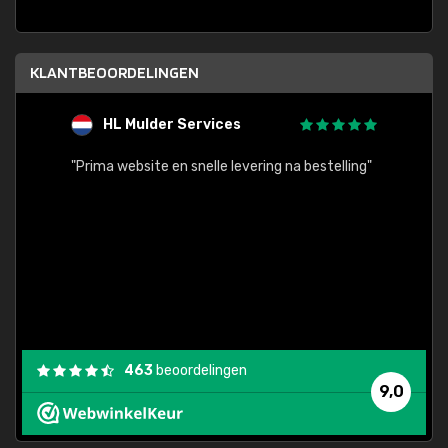
KLANTBEOORDELINGEN
HL Mulder Services
T
"
"Prima website en snelle levering na bestelling"
"Alles
463
beoordelingen
9,0