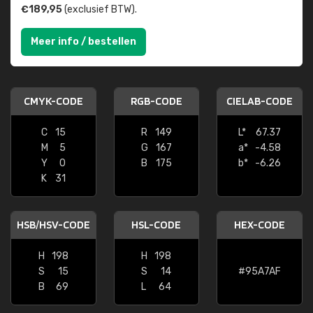
€189,95
(exclusief BTW).
Meer info / bestellen
CMYK-CODE
RGB-CODE
CIELAB-CODE
C
15
R
149
L*
67.37
M
5
G
167
a*
-4.58
Y
0
B
175
b*
-6.26
K
31
HSB/HSV-CODE
HSL-CODE
HEX-CODE
H
198
H
198
S
15
S
14
#95A7AF
B
69
L
64