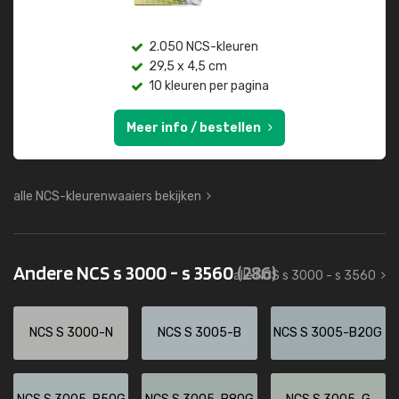
2.050 NCS-kleuren
29,5 x 4,5 cm
10 kleuren per pagina
Meer info / bestellen
alle NCS-kleurenwaaiers bekijken
Andere NCS s 3000 - s 3560
(286)
alle NCS s 3000 - s 3560
NCS S 3000-N
NCS S 3005-B
NCS S 3005-B20G