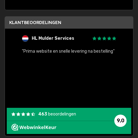
KLANTBEOORDELINGEN
HL Mulder Services
T
"
"Prima website en snelle levering na bestelling"
"Alles
463
beoordelingen
9,0