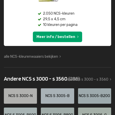
2.050 NCS-kleuren
29,5 x 4,5 cm
10 kleuren per pagina
Meer info / bestellen
alle NCS-kleurenwaaiers bekijken
Andere NCS s 3000 - s 3560
(286)
alle NCS s 3000 - s 3560
NCS S 3000-N
NCS S 3005-B
NCS S 3005-B20G