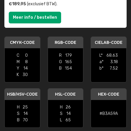
€189,95
(exclusief BTW).
Meer info / bestellen
CMYK-CODE
RGB-CODE
CIELAB-CODE
C
0
R
179
L*
68.63
M
8
G
165
a*
3.18
Y
14
B
154
b*
7.52
K
30
HSB/HSV-CODE
HSL-CODE
HEX-CODE
H
25
H
26
S
14
S
14
#B3A59A
B
70
L
65