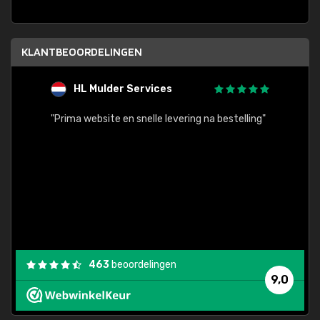
KLANTBEOORDELINGEN
HL Mulder Services
T
"
"Prima website en snelle levering na bestelling"
"Alles
463
beoordelingen
9,0