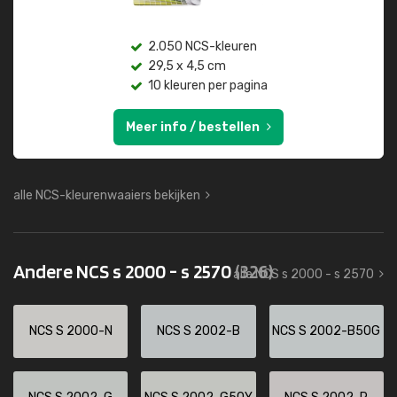
2.050 NCS-kleuren
29,5 x 4,5 cm
10 kleuren per pagina
Meer info / bestellen
alle NCS-kleurenwaaiers bekijken
Andere NCS s 2000 - s 2570
(326)
alle NCS s 2000 - s 2570
NCS S 2000-N
NCS S 2002-B
NCS S 2002-B50G