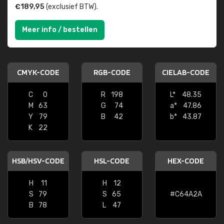
€189,95
(exclusief BTW).
Meer info / bestellen
CMYK-CODE
RGB-CODE
CIELAB-CODE
C
0
R
198
L*
48.35
M
63
G
74
a*
47.86
Y
79
B
42
b*
43.87
K
22
HSB/HSV-CODE
HSL-CODE
HEX-CODE
H
11
H
12
S
79
S
65
#C64A2A
B
78
L
47