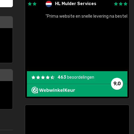
HL Mulder Services
baar!"
"Prima website en snelle levering na bestelling"
"
463
beoordelingen
9,0