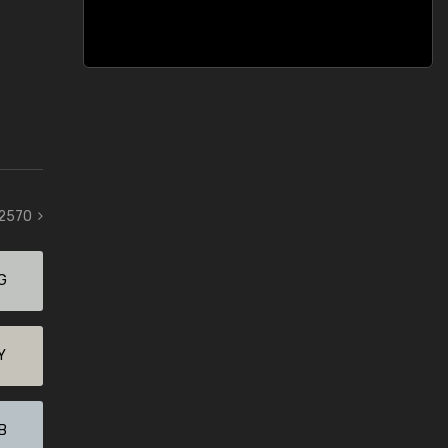
 2570
G
Y
B