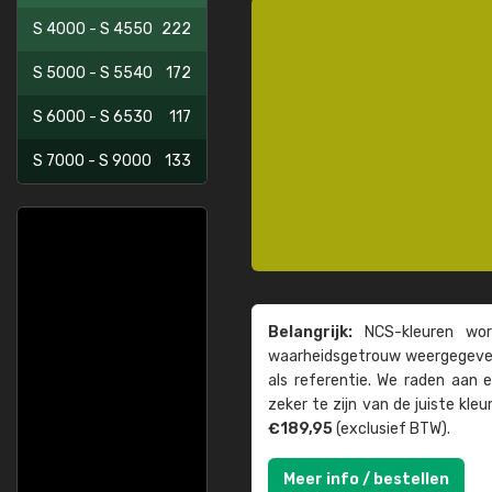
S 4000 - S 4550
222
S 5000 - S 5540
172
S 6000 - S 6530
117
S 7000 - S 9000
133
Belangrijk:
NCS-kleuren word
waarheids­­getrouw weer­gegeven
als referentie. We raden aan
zeker te zijn van de juiste kle
€189,95
(exclusief BTW).
Meer info / bestellen