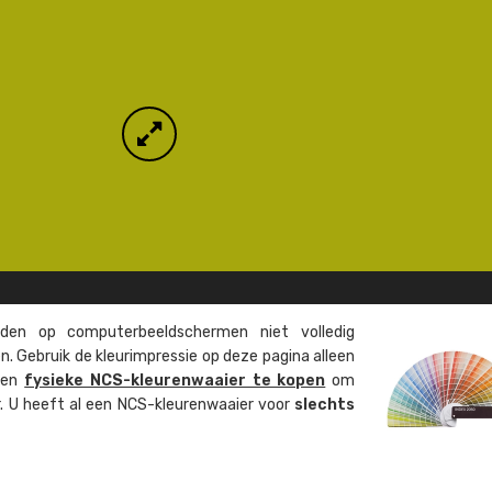
en op computer­beeld­schermen niet volledig
. Gebruik de kleur­impressie op deze pagina alleen
 een
fysieke NCS-kleuren­waaier te kopen
om
ur. U heeft al een NCS-kleuren­waaier voor
slechts