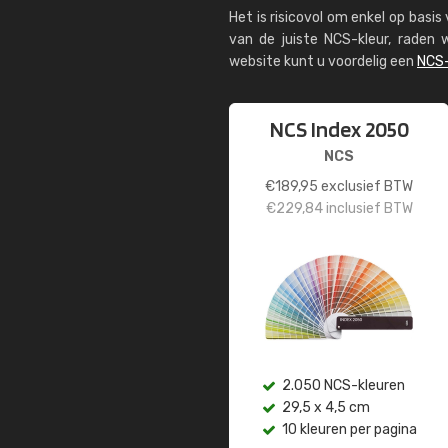
Het is risicovol om enkel op basi
van de juiste NCS-kleur, rade
website kunt u voordelig een
NCS-
NCS Index 2050
NCS
€
189,95
exclusief BTW
€
229,84
inclusief BTW
2.050 NCS-kleuren
29,5 x 4,5 cm
10 kleuren per pagina