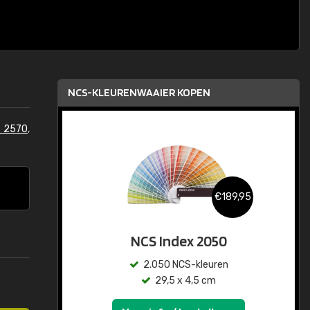
NCS-KLEURENWAAIER KOPEN
S 2570
,
€189,95
NCS Index 2050
2.050 NCS-kleuren
29,5 x 4,5 cm