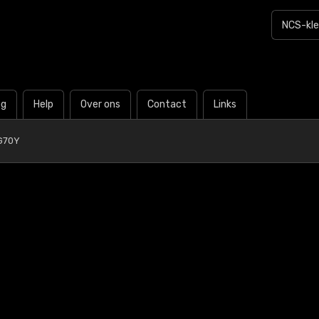
og
Help
Over ons
Contact
Links
G70Y