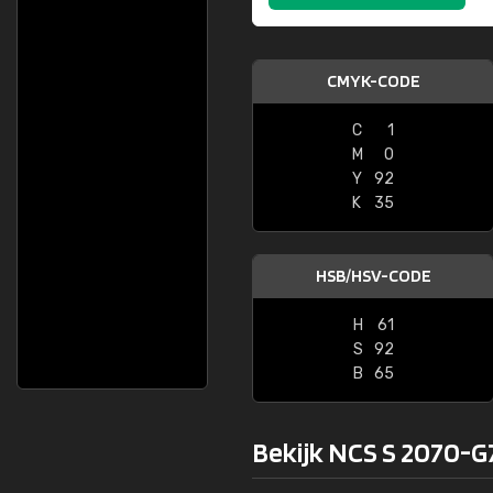
CMYK-CODE
C
1
M
0
Y
92
K
35
HSB/HSV-CODE
H
61
S
92
B
65
Bekijk NCS S 2070-G