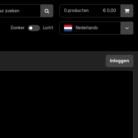
0
producten
€ 0,00
Donker
Licht
Nederlands
Inloggen