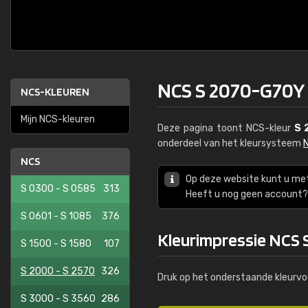
NCS S 2070-G70Y
NCS-KLEUREN
Mijn NCS-kleuren
Deze pagina toont NCS-kleur
S 
onderdeel van het kleursysteem
NCS
Op deze website kunt u me
S 0300 - S 0585
313
Heeft u nog geen account? 
S 0601 - S 1085
376
Kleurimpressie NCS
S 1500 - S 1580
107
S 2000 - S 2570
326
Druk op het onderstaande kleurvo
S 3000 - S 3560
286