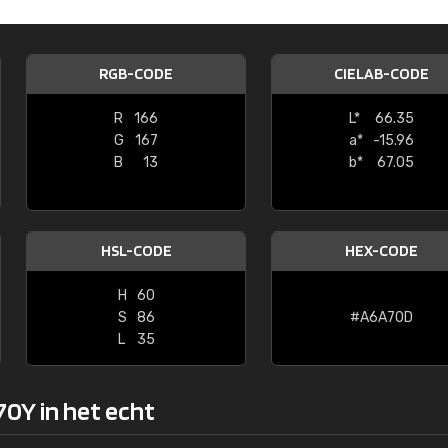
Kambier BV
"Super snelle service en zeer betaal
RGB-CODE
CIELAB-CODE
R
166
L*
66.35
G
167
a*
-15.96
B
13
b*
67.05
HSL-CODE
HEX-CODE
H
60
S
86
#A6A70D
L
35
70Y in het echt