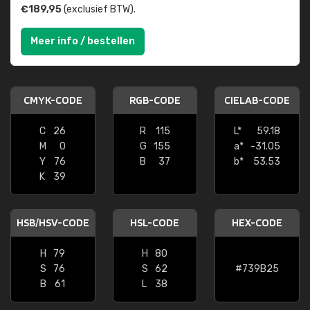
€189,95
(exclusief BTW).
Meer info / bestellen
CMYK-CODE
RGB-CODE
CIELAB-CODE
C
26
R
115
L*
59.18
M
0
G
155
a*
-31.05
Y
76
B
37
b*
53.53
K
39
HSB/HSV-CODE
HSL-CODE
HEX-CODE
H
79
H
80
S
76
S
62
#739B25
B
61
L
38