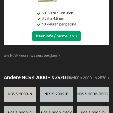
2.050 NCS-kleuren
29,5 x 4,5 cm
10 kleuren per pagina
Meer info / bestellen
alle NCS-kleurenwaaiers bekijken
Andere NCS s 2000 - s 2570
(326)
alle NCS s 2000 - s 2570
NCS S 2000-N
NCS S 2002-B
NCS S 2002-B50G