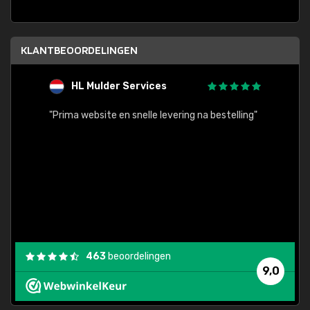
KLANTBEOORDELINGEN
HL Mulder Services
T
"
"Prima website en snelle levering na bestelling"
"Alles
463
beoordelingen
9,0