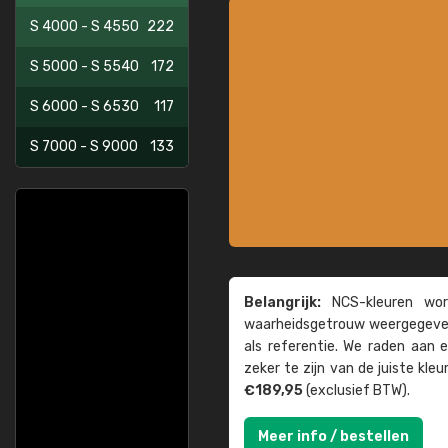
S 4000 - S 4550
222
S 5000 - S 5540
172
S 6000 - S 6530
117
S 7000 - S 9000
133
Belangrijk:
NCS-kleuren word
waarheids­­getrouw weer­gegeven
als referentie. We raden aan
zeker te zijn van de juiste kle
€189,95
(exclusief BTW).
Meer info / bestellen