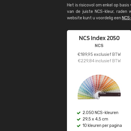
Het is risicovol om enkel op basi
van de juiste NCS-kleur, rade
website kunt u voordelig een
NCS-
NCS Index 2050
NCS
€
189,95
exclusief BTW
€
229,84
inclusief BTW
2.050 NCS-kleuren
29,5 x 4,5 cm
10 kleuren per pagina