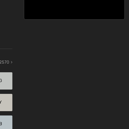
 2570
G
Y
B