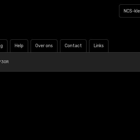
og
Help
Over ons
Contact
Links
Y30R