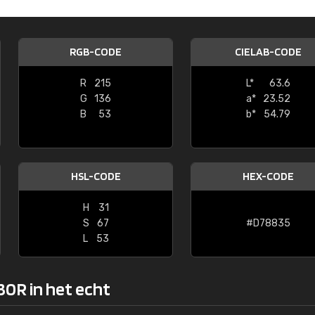
Kambier BV
"Super snelle service en zeer betaal
RGB-CODE
CIELAB-CODE
R
215
L*
63.6
G
136
a*
23.52
B
53
b*
54.79
HSL-CODE
HEX-CODE
H
31
S
67
#D78835
L
53
30R in het echt