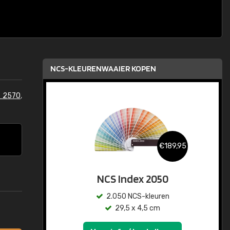
NCS-KLEURENWAAIER KOPEN
S 2570
,
€189,95
NCS Index 2050
2.050 NCS-kleuren
29,5 x 4,5 cm