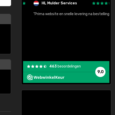
HL Mulder Services
baar!"
"Prima website en snelle levering na bestelling"
"
463
beoordelingen
9,0