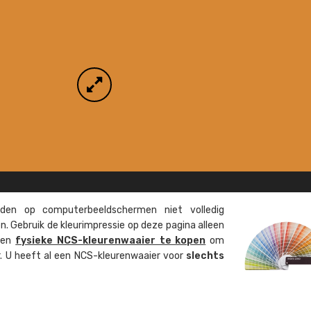
en op computer­beeld­schermen niet volledig
. Gebruik de kleur­impressie op deze pagina alleen
 een
fysieke NCS-kleuren­waaier te kopen
om
ur. U heeft al een NCS-kleuren­waaier voor
slechts