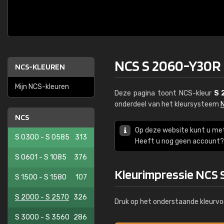
NCS S 2060-Y30R
NCS-KLEUREN
Mijn NCS-kleuren
Deze pagina toont NCS-kleur
S 
onderdeel van het kleursysteem
NCS
Op deze website kunt u me
S 0300 - S 0585
313
Heeft u nog geen account? 
S 0601 - S 1085
376
Kleurimpressie NCS
S 1500 - S 1580
107
S 2000 - S 2570
326
Druk op het onderstaande kleurvo
S 3000 - S 3560
286