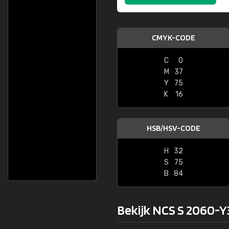
CMYK-CODE
C
0
M
37
Y
75
K
16
HSB/HSV-CODE
H
32
S
75
B
84
Bekijk NCS S 2060-Y