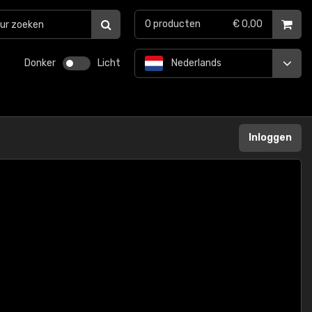
0
producten
€ 0,00
Donker
Licht
Nederlands
Inloggen