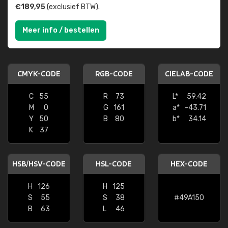
€189,95
(exclusief BTW).
Meer info / bestellen
CMYK-CODE
RGB-CODE
CIELAB-CODE
C
55
R
73
L*
59.42
M
0
G
161
a*
-43.71
Y
50
B
80
b*
34.14
K
37
HSB/HSV-CODE
HSL-CODE
HEX-CODE
H
126
H
125
S
55
S
38
#49A150
B
63
L
46