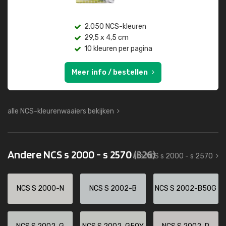
2.050 NCS-kleuren
29,5 x 4,5 cm
10 kleuren per pagina
Meer info / bestellen
alle NCS-kleurenwaaiers bekijken
Andere NCS s 2000 - s 2570
(326)
alle NCS s 2000 - s 2570
NCS S 2000-N
NCS S 2002-B
NCS S 2002-B50G