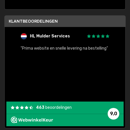
KLANTBEOORDELINGEN
HL Mulder Services
T
"
"Prima website en snelle levering na bestelling"
"Alles
463
beoordelingen
9,0