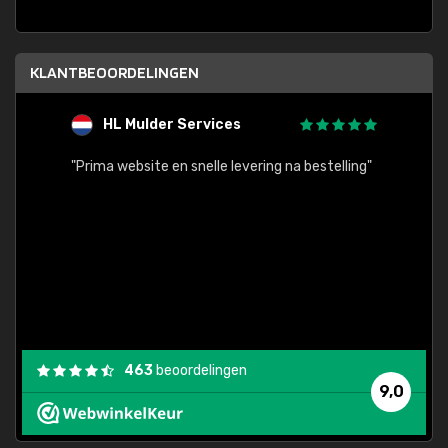
KLANTBEOORDELINGEN
HL Mulder Services
T
"
"Prima website en snelle levering na bestelling"
"Alles
463
beoordelingen
9,0