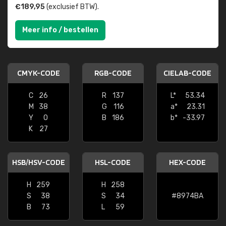
€189,95
(exclusief BTW).
Meer info / bestellen
CMYK-CODE
RGB-CODE
CIELAB-CODE
C
26
R
137
L*
53.34
M
38
G
116
a*
23.31
Y
0
B
186
b*
-33.97
K
27
HSB/HSV-CODE
HSL-CODE
HEX-CODE
H
259
H
258
S
38
S
34
#8974BA
B
73
L
59