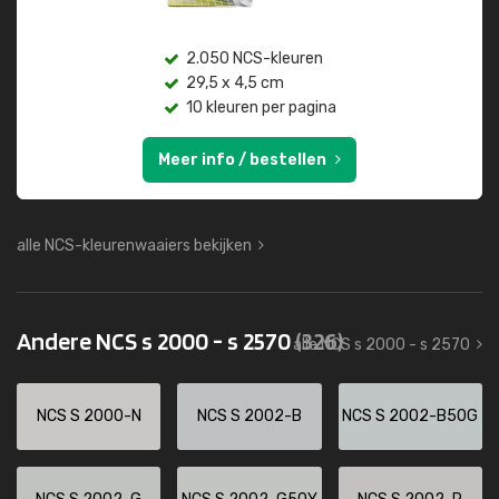
2.050 NCS-kleuren
29,5 x 4,5 cm
10 kleuren per pagina
Meer info / bestellen
alle NCS-kleurenwaaiers bekijken
Andere NCS s 2000 - s 2570
(326)
alle NCS s 2000 - s 2570
NCS S 2000-N
NCS S 2002-B
NCS S 2002-B50G