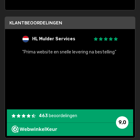
KLANTBEOORDELINGEN
HL Mulder Services
T
"
"Prima website en snelle levering na bestelling"
"Alles
463
beoordelingen
9,0