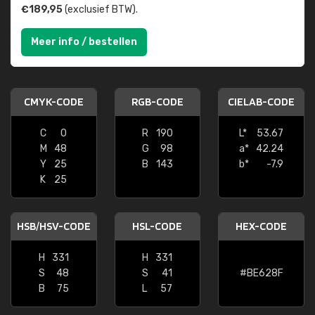
€189,95
(exclusief BTW).
Meer info / bestellen
CMYK-CODE
RGB-CODE
CIELAB-CODE
C
0
R
190
L*
53.67
M
48
G
98
a*
42.24
Y
25
B
143
b*
-7.9
K
25
HSB/HSV-CODE
HSL-CODE
HEX-CODE
H
331
H
331
S
48
S
41
#BE628F
B
75
L
57