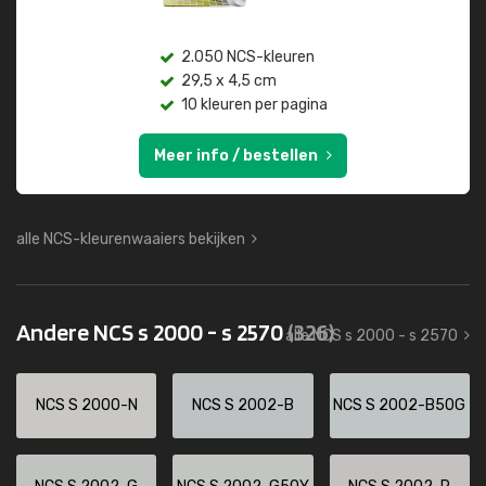
2.050 NCS-kleuren
29,5 x 4,5 cm
10 kleuren per pagina
Meer info / bestellen
alle NCS-kleurenwaaiers bekijken
Andere NCS s 2000 - s 2570
(326)
alle NCS s 2000 - s 2570
NCS S 2000-N
NCS S 2002-B
NCS S 2002-B50G