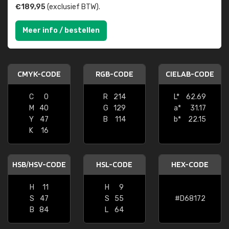
€189,95
(exclusief BTW).
Meer info / bestellen
CMYK-CODE
RGB-CODE
CIELAB-CODE
C
0
R
214
L*
62.69
M
40
G
129
a*
31.17
Y
47
B
114
b*
22.15
K
16
HSB/HSV-CODE
HSL-CODE
HEX-CODE
H
11
H
9
S
47
S
55
#D68172
B
84
L
64