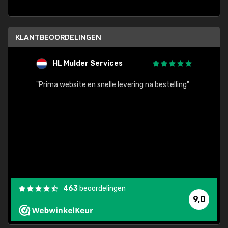
KLANTBEOORDELINGEN
HL Mulder Services
T
"
"Prima website en snelle levering na bestelling"
"Alles
463
beoordelingen
9,0