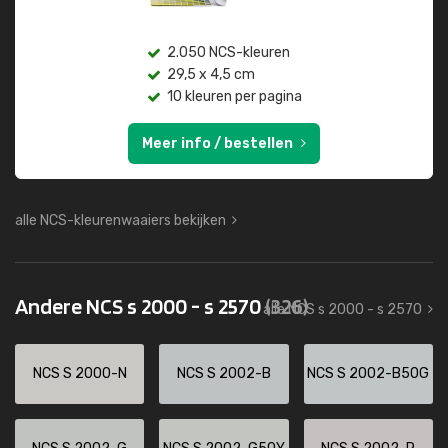
2.050 NCS-kleuren
29,5 x 4,5 cm
10 kleuren per pagina
Meer info / bestellen
alle NCS-kleurenwaaiers bekijken
Andere NCS s 2000 - s 2570
(326)
alle NCS s 2000 - s 2570
NCS S 2000-N
NCS S 2002-B
NCS S 2002-B50G