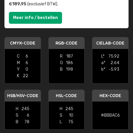
€189,95
(exclusief BTW).
Meer info / bestellen
CMYK-CODE
RGB-CODE
CIELAB-CODE
C
6
R
187
L*
75.92
M
6
G
186
a*
2.64
Y
0
B
198
b*
-5.93
K
22
HSB/HSV-CODE
HSL-CODE
HEX-CODE
H
245
H
245
S
6
S
10
#BBBAC6
B
78
L
75