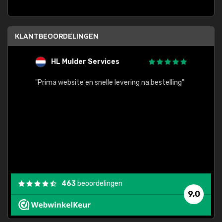
KLANTBEOORDELINGEN
HL Mulder Services
T
"
"Prima website en snelle levering na bestelling"
"Alles
463
beoordelingen
9,0