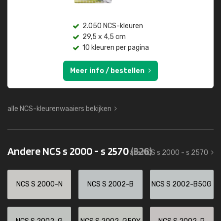
2.050 NCS-kleuren
29,5 x 4,5 cm
10 kleuren per pagina
Meer info / bestellen
alle NCS-kleurenwaaiers bekijken
Andere NCS s 2000 - s 2570
(326)
alle NCS s 2000 - s 2570
NCS S 2000-N
NCS S 2002-B
NCS S 2002-B50G