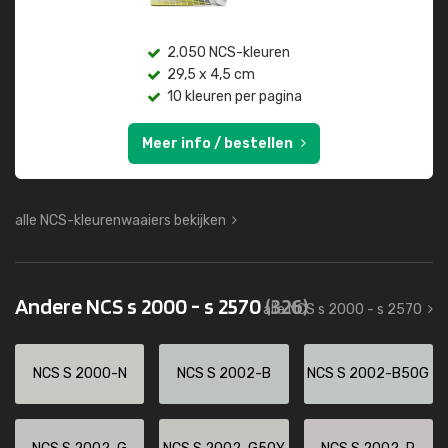
2.050 NCS-kleuren
29,5 x 4,5 cm
10 kleuren per pagina
Meer info / bestellen
alle NCS-kleurenwaaiers bekijken
Andere NCS s 2000 - s 2570
(326)
alle NCS s 2000 - s 2570
NCS S 2000-N
NCS S 2002-B
NCS S 2002-B50G