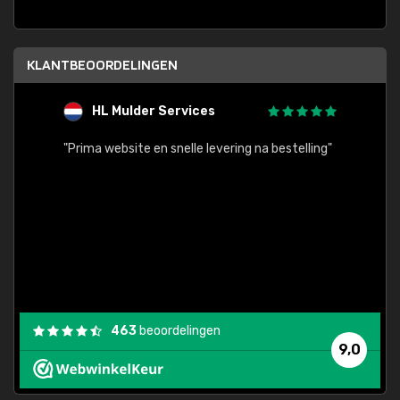
KLANTBEOORDELINGEN
HL Mulder Services
T
"
"Prima website en snelle levering na bestelling"
"Alles
463
beoordelingen
9,0