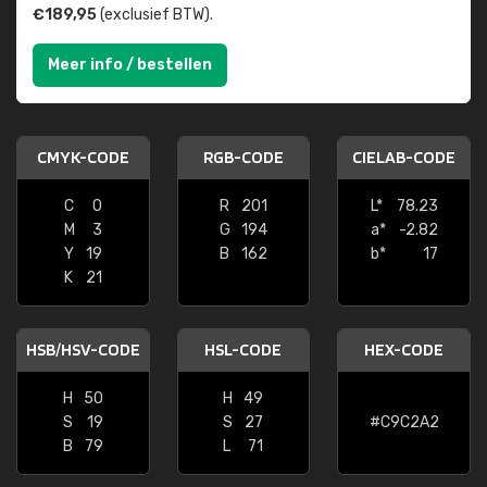
€189,95
(exclusief BTW).
Meer info / bestellen
CMYK-CODE
RGB-CODE
CIELAB-CODE
C
0
R
201
L*
78.23
M
3
G
194
a*
-2.82
Y
19
B
162
b*
17
K
21
HSB/HSV-CODE
HSL-CODE
HEX-CODE
H
50
H
49
S
19
S
27
#C9C2A2
B
79
L
71