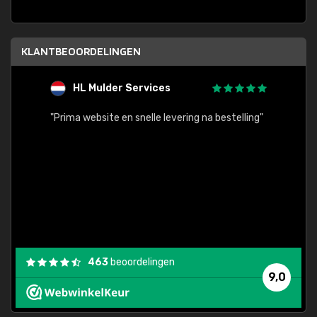
KLANTBEOORDELINGEN
HL Mulder Services
T
"
"Prima website en snelle levering na bestelling"
"Alles
463
beoordelingen
9,0