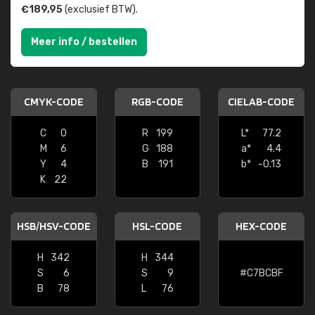
€189,95
(exclusief BTW).
Meer info / bestellen
CMYK-CODE
RGB-CODE
CIELAB-CODE
C
0
R
199
L*
77.2
M
6
G
188
a*
4.4
Y
4
B
191
b*
-0.13
K
22
HSB/HSV-CODE
HSL-CODE
HEX-CODE
H
342
H
344
S
6
S
9
#C7BCBF
B
78
L
76