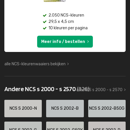
2.050 NCS-kleuren
29,5 x 4,5 cm
10 kleuren per pagina
Meer info / bestellen
alle NCS-kleurenwaaiers bekijken
Andere NCS s 2000 - s 2570
(326)
alle NCS s 2000 - s 2570
NCS S 2000-N
NCS S 2002-B
NCS S 2002-B50G