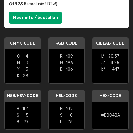
€189,95
(exclusief BTW).
Meer info / bestellen
CMYK-CODE
RGB-CODE
CIELAB-CODE
C
4
R
189
L*
78.37
M
0
G
196
a*
-4.25
Y
5
B
186
b*
4.17
K
23
HSB/HSV-CODE
HSL-CODE
HEX-CODE
H
101
H
102
S
5
S
8
#BDC4BA
B
77
L
75