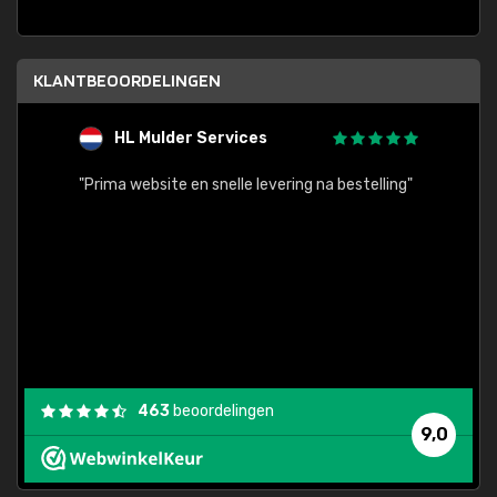
KLANTBEOORDELINGEN
HL Mulder Services
T
"
"Prima website en snelle levering na bestelling"
"Alles
463
beoordelingen
9,0