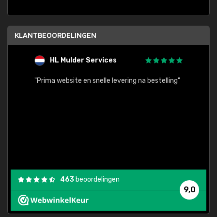
KLANTBEOORDELINGEN
HL Mulder Services
T
"
"Prima website en snelle levering na bestelling"
"Alles
463
beoordelingen
9,0