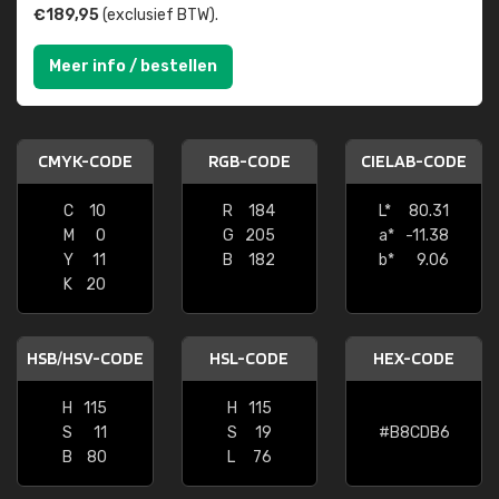
€189,95
(exclusief BTW).
Meer info / bestellen
CMYK-CODE
RGB-CODE
CIELAB-CODE
C
10
R
184
L*
80.31
M
0
G
205
a*
-11.38
Y
11
B
182
b*
9.06
K
20
HSB/HSV-CODE
HSL-CODE
HEX-CODE
H
115
H
115
S
11
S
19
#B8CDB6
B
80
L
76