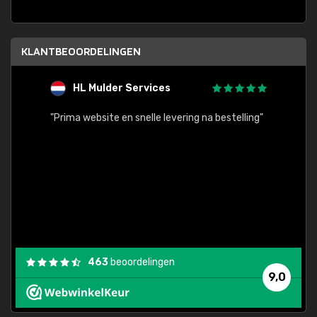
KLANTBEOORDELINGEN
HL Mulder Services
T
"
"Prima website en snelle levering na bestelling"
"Alles
463
beoordelingen
9,0