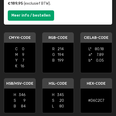
€189,95
(exclusief BTW).
Meer info / bestellen
CMYK-CODE
RGB-CODE
CIELAB-CODE
C
0
R
214
L*
80.18
M
9
G
194
a*
7.89
Y
7
B
199
b*
0.05
K
16
HSB/HSV-CODE
HSL-CODE
HEX-CODE
H
346
H
345
S
9
S
20
#D6C2C7
B
84
L
80