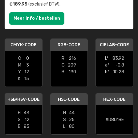
€189,95
(exclusief BTW).
Meer info / bestellen
CMYK-CODE
RGB-CODE
CIELAB-CODE
C
0
R
216
L*
83.92
M
3
G
209
a*
-0.8
Y
12
B
190
b*
10.28
K
15
HSB/HSV-CODE
HSL-CODE
HEX-CODE
H
43
H
44
S
12
S
25
#D8D1BE
B
85
L
80