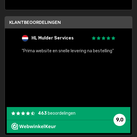
KLANTBEOORDELINGEN
HL Mulder Services
T
"
"Prima website en snelle levering na bestelling"
"Alles
463
beoordelingen
9,0