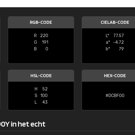
Kambier BV
"Super snelle service en zeer betaal
RGB-CODE
CIELAB-CODE
R
220
L*
77.57
G
191
a*
-4.72
B
0
b*
79
HSL-CODE
HEX-CODE
H
52
S
100
#DCBF00
L
43
0Y in het echt