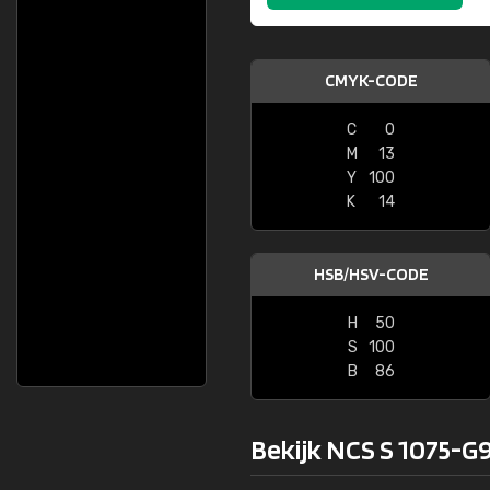
CMYK-CODE
C
0
M
13
Y
100
K
14
HSB/HSV-CODE
H
50
S
100
B
86
Bekijk NCS S 1075-G9