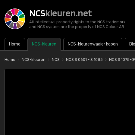
NCS
kleuren.net
All intellectual property rights to the NCS trademark
and NCS system are the property of NCS Colour AB
Home
NCS-kleuren
NCS-kleurenwaaier kopen
Bl
Home
NCS-kleuren
NCS
NCS S 0601 - S 1085
NCS S 1075-