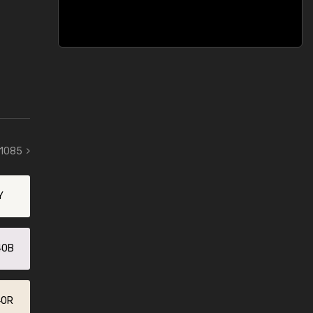
 1085
Y
40B
40R