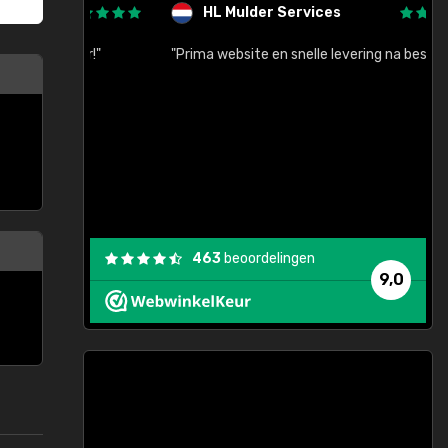
HL Mulder Services
baar!"
"Prima website en snelle levering na bestelling"
"
463
beoordelingen
9,0