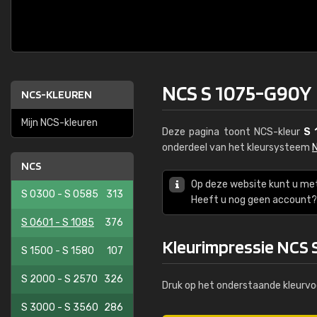
NCS S 1075-G90Y
NCS-KLEUREN
Mijn NCS-kleuren
Deze pagina toont NCS-kleur
S 
onderdeel van het kleursysteem
NCS
Op deze website kunt u me
S 0300 - S 0585
313
Heeft u nog geen account? 
S 0601 - S 1085
376
Kleurimpressie NCS 
S 1500 - S 1580
107
S 2000 - S 2570
326
Druk op het onderstaande kleurvo
S 3000 - S 3560
286