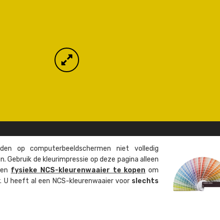
en op computer­beeld­schermen niet volledig
. Gebruik de kleur­impressie op deze pagina alleen
 een
fysieke NCS-kleuren­waaier te kopen
om
ur. U heeft al een NCS-kleuren­waaier voor
slechts