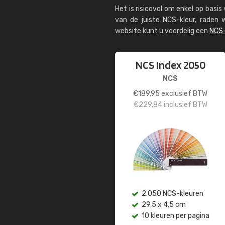
Het is risicovol om enkel op basi
van de juiste NCS-kleur, rade
website kunt u voordelig een
NCS-
NCS Index 2050
NCS
€
189,95
exclusief BTW
€
229,84
inclusief BTW
2.050 NCS-kleuren
29,5 x 4,5 cm
10 kleuren per pagina