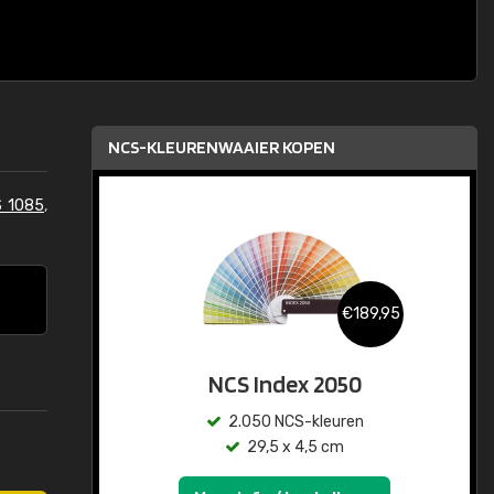
NCS-KLEURENWAAIER KOPEN
S 1085
,
€189,95
NCS Index 2050
2.050 NCS-kleuren
29,5 x 4,5 cm