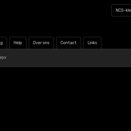
og
Help
Over ons
Contact
Links
G90Y