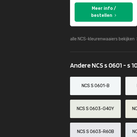
Meer info /
bestellen
alle NCS-kleurenwaaiers bekijken
Andere NCS s 0601 - s 1
NCS S 0601-B
NCS S 0603-G40Y
N
NCS S 0603-R60B
N