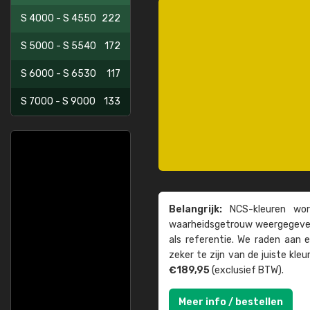
S 4000 - S 4550
222
S 5000 - S 5540
172
S 6000 - S 6530
117
S 7000 - S 9000
133
Belangrijk:
NCS-kleuren word
waarheids­­getrouw weer­gegeven
als referentie. We raden aan
zeker te zijn van de juiste kle
€189,95
(exclusief BTW).
Meer info / bestellen