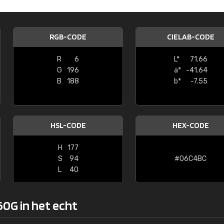
Kambier BV
"Super snelle service en zeer betaal
RGB-CODE
CIELAB-CODE
R
6
L*
71.66
G
196
a*
-41.64
B
188
b*
-7.55
HSL-CODE
HEX-CODE
H
177
S
94
#06C4BC
L
40
60G in het echt