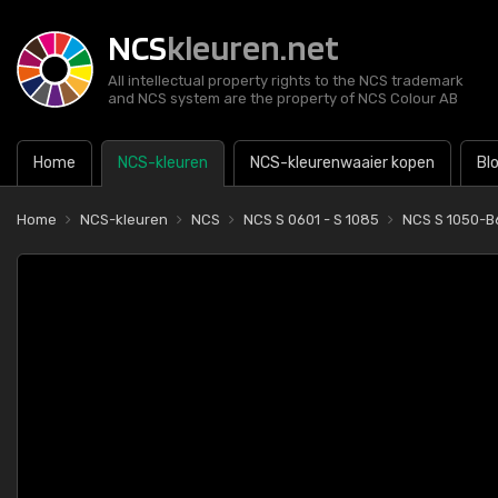
NCS
kleuren.net
All intellectual property rights to the NCS trademark
and NCS system are the property of NCS Colour AB
Home
NCS-kleuren
NCS-kleurenwaaier kopen
Bl
Home
NCS-kleuren
NCS
NCS S 0601 - S 1085
NCS S 1050-