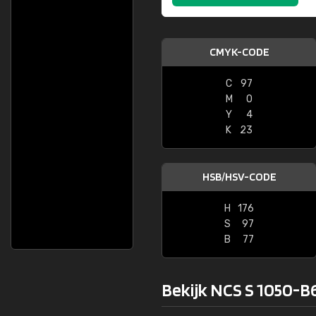
CMYK-CODE
C
97
M
0
Y
4
K
23
HSB/HSV-CODE
H
176
S
97
B
77
Bekijk NCS S 1050-B