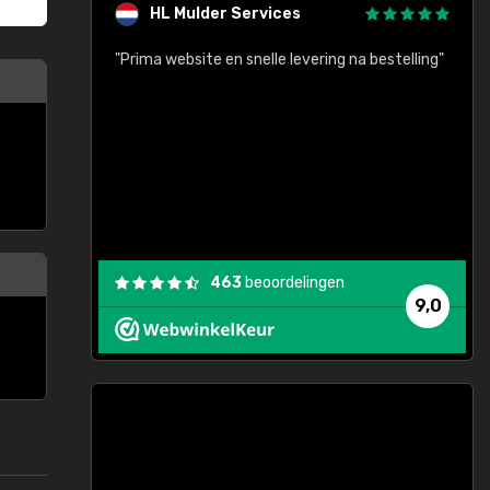
HL Mulder Services
baar!"
"Prima website en snelle levering na bestelling"
"
463
beoordelingen
9,0