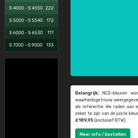
S 4000 - S 4550
222
S 5000 - S 5540
172
S 6000 - S 6530
117
S 7000 - S 9000
133
Belangrijk:
NCS-kleuren word
waarheids­­getrouw weer­gegeven
als referentie. We raden aan
zeker te zijn van de juiste kle
€189,95
(exclusief BTW).
Meer info / bestellen