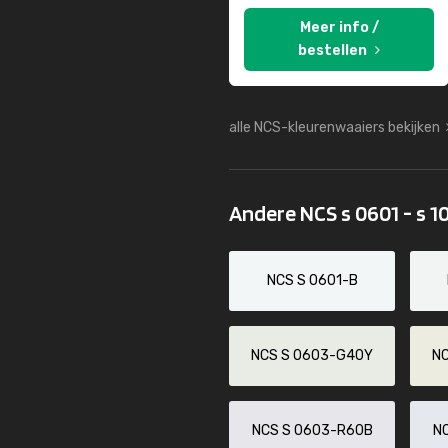
Meer info /
bestellen
alle NCS-kleurenwaaiers bekijken
Andere NCS s 0601 - s 1
NCS S 0601-B
NCS S 0603-G40Y
N
NCS S 0603-R60B
N