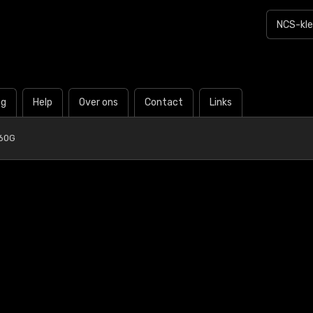
og
Help
Over ons
Contact
Links
B60G