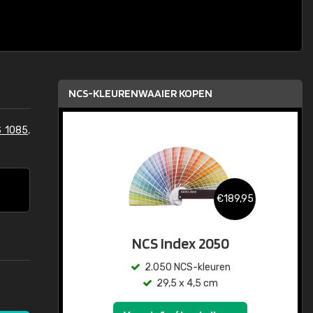
NCS-KLEURENWAAIER KOPEN
S 1085
,
€189,95
NCS Index 2050
2.050 NCS-kleuren
29,5 x 4,5 cm