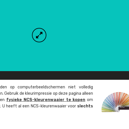
en op computer­beeld­schermen niet volledig
. Gebruik de kleur­impressie op deze pagina alleen
 een
fysieke NCS-kleuren­waaier te kopen
om
ur. U heeft al een NCS-kleuren­waaier voor
slechts