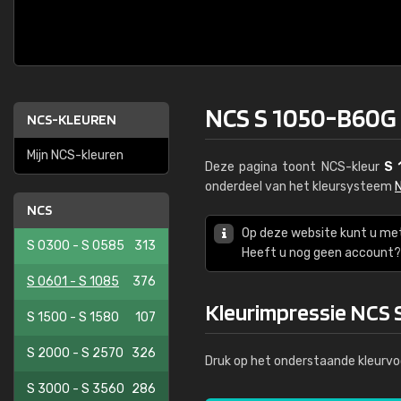
NCS S 1050-B60G
NCS-KLEUREN
Mijn NCS-kleuren
Deze pagina toont NCS-kleur
S 
onderdeel van het kleursysteem
NCS
Op deze website kunt u me
S 0300 - S 0585
313
Heeft u nog geen account? 
S 0601 - S 1085
376
Kleurimpressie NCS
S 1500 - S 1580
107
S 2000 - S 2570
326
Druk op het onderstaande kleurvo
S 3000 - S 3560
286