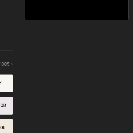
 1085
Y
40B
40R