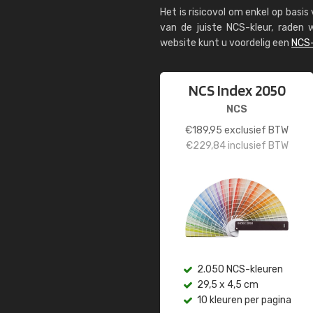
Het is risicovol om enkel op basi
van de juiste NCS-kleur, rade
website kunt u voordelig een
NCS-
NCS Index 2050
NCS
€
189,95
exclusief BTW
€
229,84
inclusief BTW
2.050 NCS-kleuren
29,5 x 4,5 cm
10 kleuren per pagina