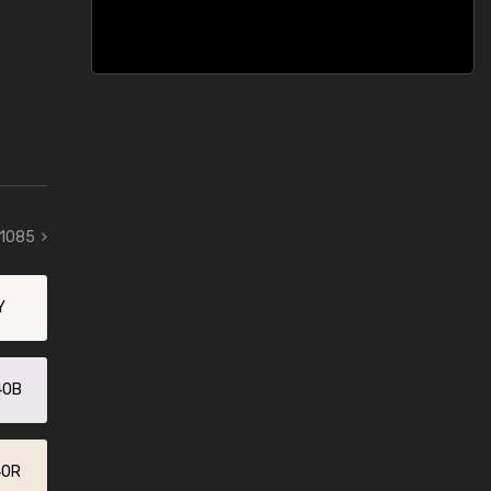
 1085
Y
40B
40R