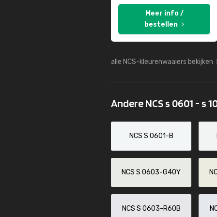
Meer info /
bestellen
alle NCS-kleurenwaaiers bekijken
Andere NCS s 0601 - s 1
NCS S 0601-B
NCS S 0603-G40Y
N
NCS S 0603-R60B
N