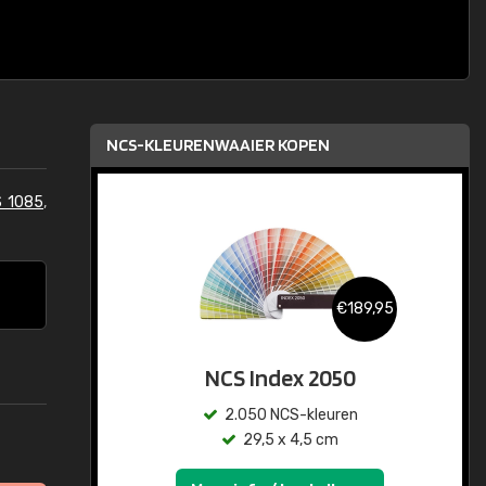
NCS-KLEURENWAAIER KOPEN
S 1085
,
€189,95
NCS Index 2050
2.050 NCS-kleuren
29,5 x 4,5 cm