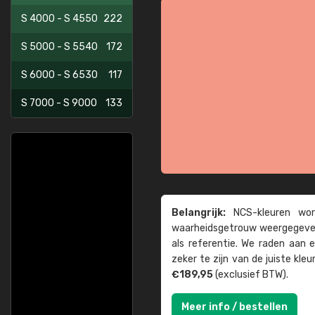
S 4000 - S 4550
222
S 5000 - S 5540
172
S 6000 - S 6530
117
S 7000 - S 9000
133
Belangrijk:
NCS-kleuren word
waarheids­­getrouw weer­gegeven
als referentie. We raden aan
zeker te zijn van de juiste kle
€189,95
(exclusief BTW).
Meer info / bestellen