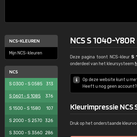
NCS S 1040-Y80R
NCS-KLEUREN
Mijn NCS-kleuren
Deze pagina toont NCS-kleur
S 
onderdeel van het kleursysteem
NCS
Op deze website kunt u me
S 0300 - S 0585
313
Heeft u nog geen account? 
S 0601 - S 1085
376
Kleurimpressie NCS
S 1500 - S 1580
107
S 2000 - S 2570
326
Druk op het onderstaande kleurvo
S 3000 - S 3560
286