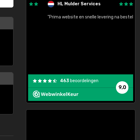
HL Mulder Services
baar!"
"Prima website en snelle levering na bestelling"
"
463
beoordelingen
9,0