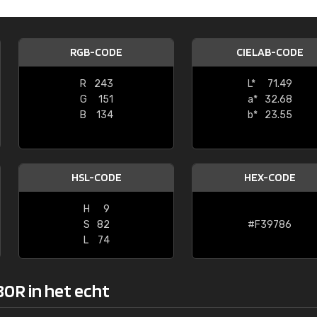
Kambier BV
"Super snelle service en zeer betaal
RGB-CODE
CIELAB-CODE
R
243
L*
71.49
G
151
a*
32.68
B
134
b*
23.55
HSL-CODE
HEX-CODE
H
9
S
82
#F39786
L
74
80R in het echt