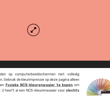
en op computer­beeld­schermen niet volledig
. Gebruik de kleur­impressie op deze pagina alleen
 een
fysieke NCS-kleuren­waaier te kopen
om
ur. U heeft al een NCS-kleuren­waaier voor
slechts