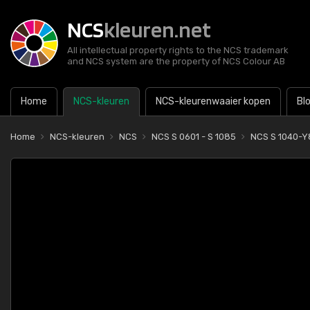
NCS
kleuren.net
All intellectual property rights to the NCS trademark
and NCS system are the property of NCS Colour AB
Home
NCS-kleuren
NCS-kleurenwaaier kopen
Bl
Home
NCS-kleuren
NCS
NCS S 0601 - S 1085
NCS S 1040-