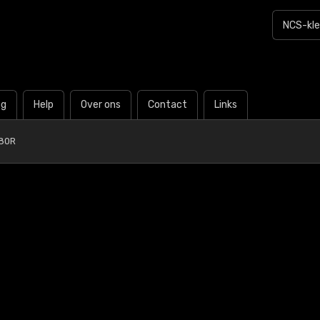
og
Help
Over ons
Contact
Links
Y80R