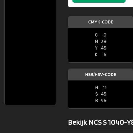
CMYK-CODE
C
0
M
38
Y
45
K
5
HSB/HSV-CODE
H
11
S
45
B
95
Bekijk NCS S 1040-Y