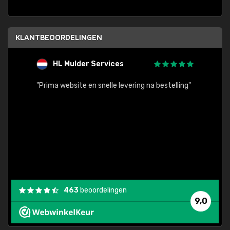
KLANTBEOORDELINGEN
HL Mulder Services
T
"
"Prima website en snelle levering na bestelling"
"Alles
463
beoordelingen
9,0