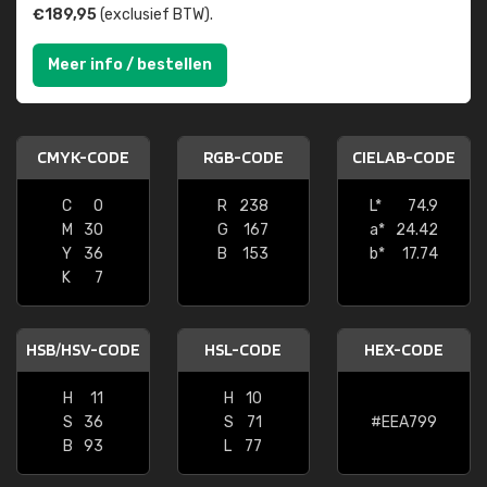
€189,95
(exclusief BTW).
Meer info / bestellen
CMYK-CODE
RGB-CODE
CIELAB-CODE
C
0
R
238
L*
74.9
M
30
G
167
a*
24.42
Y
36
B
153
b*
17.74
K
7
HSB/HSV-CODE
HSL-CODE
HEX-CODE
H
11
H
10
S
36
S
71
#EEA799
B
93
L
77