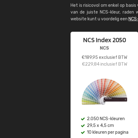
Het is risicovol om enkel op basi
van de juiste NCS-kleur, rade
website kunt u voordelig een
NCS-
NCS Index 2050
NCS
€
189,95
exclusief BTW
€
229,84
inclusief BTW
2.050 NCS-kleuren
29,5 x 4,5 cm
10 kleuren per pagina