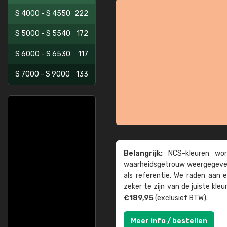
S 4000 - S 4550
222
S 5000 - S 5540
172
S 6000 - S 6530
117
S 7000 - S 9000
133
Belangrijk:
NCS-kleuren word
waarheids­­getrouw weer­gegeven
als referentie. We raden aan
zeker te zijn van de juiste kle
€189,95
(exclusief BTW).
Meer info / bestellen