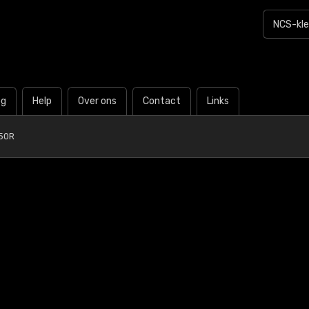
og
Help
Over ons
Contact
Links
50R