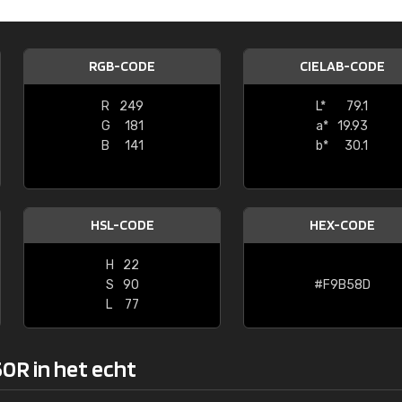
Kambier BV
"Super snelle service en zeer betaal
RGB-CODE
CIELAB-CODE
R
249
L*
79.1
G
181
a*
19.93
B
141
b*
30.1
HSL-CODE
HEX-CODE
H
22
S
90
#F9B58D
L
77
0R in het echt