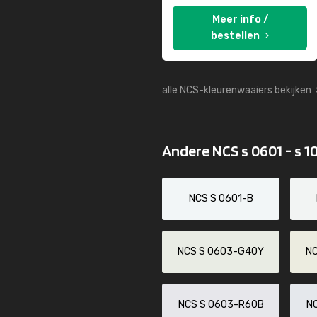
Meer info /
bestellen
alle NCS-kleurenwaaiers bekijken
Andere NCS s 0601 - s 1
NCS S 0601-B
NCS S 0603-G40Y
N
NCS S 0603-R60B
N