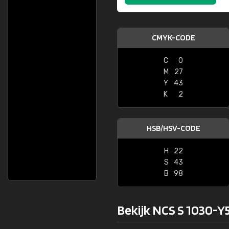
CMYK-CODE
C
0
M
27
Y
43
K
2
HSB/HSV-CODE
H
22
S
43
B
98
Bekijk NCS S 1030-Y5