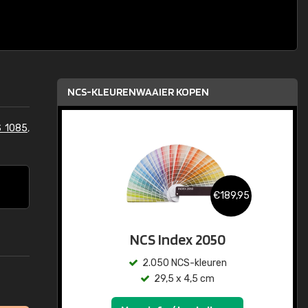
NCS-KLEURENWAAIER KOPEN
S 1085
,
€189,95
NCS Index 2050
2.050 NCS-kleuren
29,5 x 4,5 cm