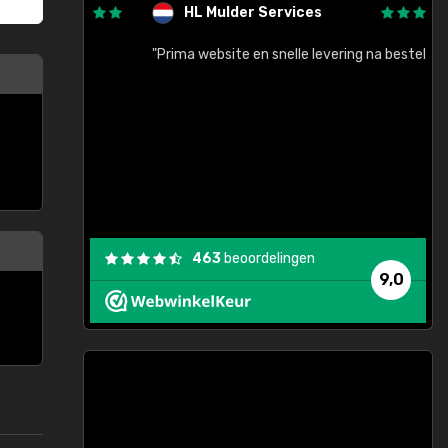
HL Mulder Services
baar!"
"Prima website en snelle levering na bestelling"
"
463
beoordelingen
9,0