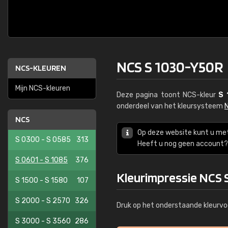
NCS S 1030-Y50R
NCS-KLEUREN
Mijn NCS-kleuren
Deze pagina toont NCS-kleur
S 
onderdeel van het kleursysteem
NCS
Op deze website kunt u me
S 0300 - S 0585
313
Heeft u nog geen account? 
S 0601 - S 1085
376
Kleurimpressie NCS 
S 1500 - S 1580
107
S 2000 - S 2570
326
Druk op het onderstaande kleurvo
S 3000 - S 3560
286