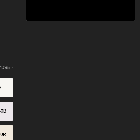
 1085
Y
40B
40R