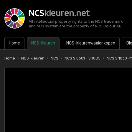
NCS
kleuren.net
All intellectual property rights to the NCS trademark
and NCS system are the property of NCS Colour AB
Home
NCS-kleuren
NCS-kleurenwaaier kopen
Bl
Home
NCS-kleuren
NCS
NCS S 0601 - S 1085
NCS S 1030-Y