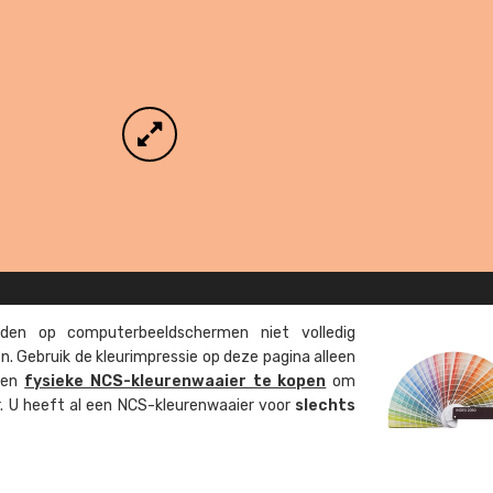
en op computer­beeld­schermen niet volledig
. Gebruik de kleur­impressie op deze pagina alleen
 een
fysieke NCS-kleuren­waaier te kopen
om
ur. U heeft al een NCS-kleuren­waaier voor
slechts