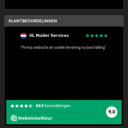
KLANTBEOORDELINGEN
HL Mulder Services
T
"
"Prima website en snelle levering na bestelling"
"Alles
463
beoordelingen
9,0