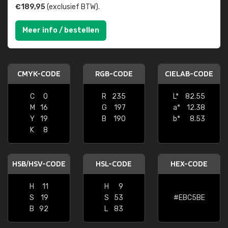
€189,95
(exclusief BTW).
Meer info / bestellen
CMYK-CODE
RGB-CODE
CIELAB-CODE
C
0
R
235
L*
82.55
M
16
G
197
a*
12.38
Y
19
B
190
b*
8.53
K
8
HSB/HSV-CODE
HSL-CODE
HEX-CODE
H
11
H
9
S
19
S
53
#EBC5BE
B
92
L
83