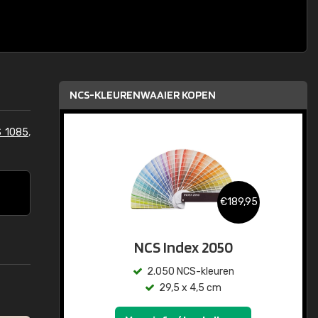
NCS-KLEURENWAAIER KOPEN
S 1085
,
€189,95
NCS Index 2050
2.050 NCS-kleuren
29,5 x 4,5 cm