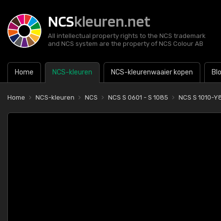
NCS
kleuren.net
All intellectual property rights to the NCS trademark
and NCS system are the property of NCS Colour AB
Home
NCS-kleuren
NCS-kleurenwaaier kopen
Bl
Home
NCS-kleuren
NCS
NCS S 0601 - S 1085
NCS S 1010-Y