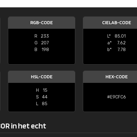
Kambier BV
"Super snelle service en zeer betaal
RGB-CODE
CIELAB-CODE
R
233
L*
85.01
G
207
a*
7.62
B
198
b*
7.78
HSL-CODE
HEX-CODE
H
15
S
44
#E9CFC6
L
85
0R in het echt