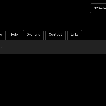
og
Help
Over ons
Contact
Links
80R