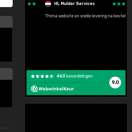
HL Mulder Services
baar!"
"Prima website en snelle levering na bestelling"
"
463
beoordelingen
9,0