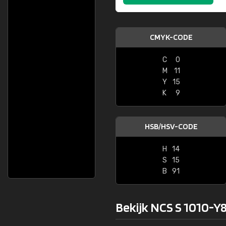
CMYK-CODE
C
0
M
11
Y
15
K
9
HSB/HSV-CODE
H
14
S
15
B
91
Bekijk NCS S 1010-Y8