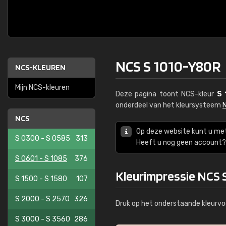
NCS S 1010-Y80R
NCS-KLEUREN
Mijn NCS-kleuren
Deze pagina toont NCS-kleur
S 
onderdeel van het kleursysteem
NCS
Op deze website kunt u me
S 0300 - S 0585
313
Heeft u nog geen account? 
S 0601 - S 1085
376
Kleurimpressie NCS 
S 1500 - S 1580
107
S 2000 - S 2570
326
Druk op het onderstaande kleurvo
S 3000 - S 3560
286