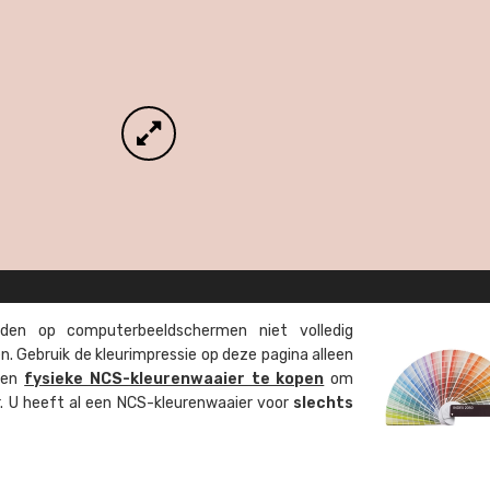
en op computer­beeld­schermen niet volledig
. Gebruik de kleur­impressie op deze pagina alleen
 een
fysieke NCS-kleuren­waaier te kopen
om
ur. U heeft al een NCS-kleuren­waaier voor
slechts