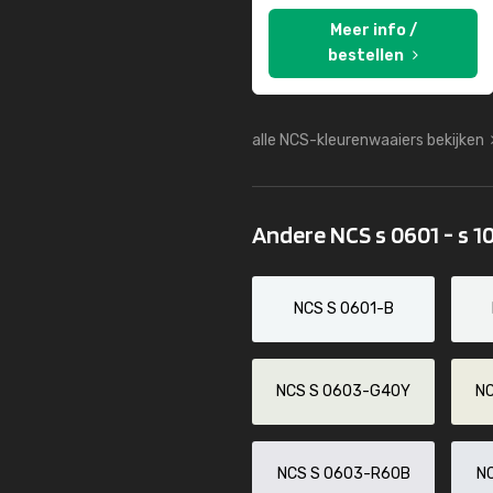
Meer info /
bestellen
alle NCS-kleurenwaaiers bekijken
Andere NCS s 0601 - s 1
NCS S 0601-B
NCS S 0603-G40Y
N
NCS S 0603-R60B
N