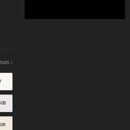
 1085
Y
40B
40R