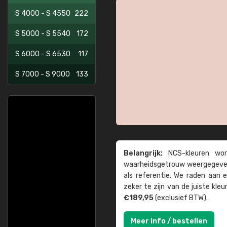
S 4000 - S 4550
222
S 5000 - S 5540
172
S 6000 - S 6530
117
S 7000 - S 9000
133
Belangrijk:
NCS-kleuren word
waarheids­­getrouw weer­gegeven
als referentie. We raden aan
zeker te zijn van de juiste kle
€189,95
(exclusief BTW).
Meer info / bestellen