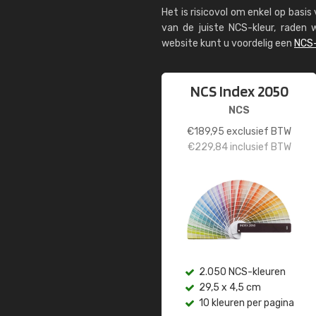
Het is risicovol om enkel op basi
van de juiste NCS-kleur, rade
website kunt u voordelig een
NCS-
NCS Index 2050
NCS
€
189,95
exclusief BTW
€
229,84
inclusief BTW
2.050 NCS-kleuren
29,5 x 4,5 cm
10 kleuren per pagina