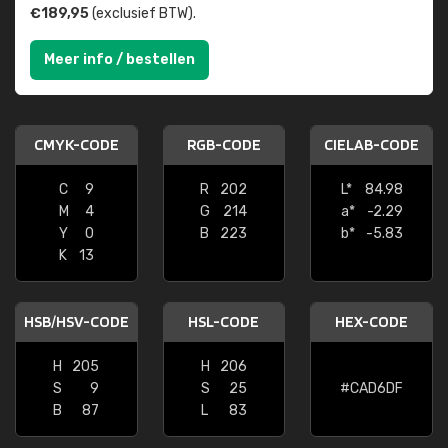
€189,95
(exclusief BTW).
Meer info / bestellen
CMYK-CODE
RGB-CODE
CIELAB-CODE
C
9
R
202
L*
84.98
M
4
G
214
a*
-2.29
Y
0
B
223
b*
-5.83
K
13
HSB/HSV-CODE
HSL-CODE
HEX-CODE
H
205
H
206
S
9
S
25
#CAD6DF
B
87
L
83