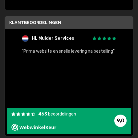
KLANTBEOORDELINGEN
HL Mulder Services
T
"
"Prima website en snelle levering na bestelling"
"Alles
463
beoordelingen
9,0