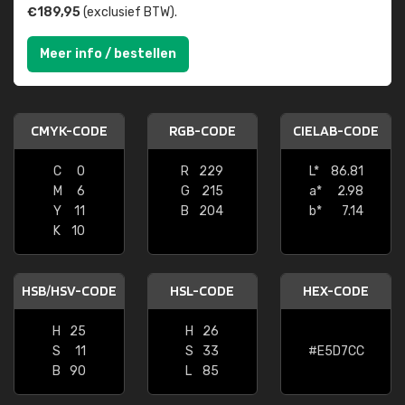
€189,95
(exclusief BTW).
Meer info / bestellen
CMYK-CODE
RGB-CODE
CIELAB-CODE
C
0
R
229
L*
86.81
M
6
G
215
a*
2.98
Y
11
B
204
b*
7.14
K
10
HSB/HSV-CODE
HSL-CODE
HEX-CODE
H
25
H
26
S
11
S
33
#E5D7CC
B
90
L
85