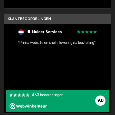
KLANTBEOORDELINGEN
HL Mulder Services
T
"
"Prima website en snelle levering na bestelling"
"Alles
463
beoordelingen
9,0