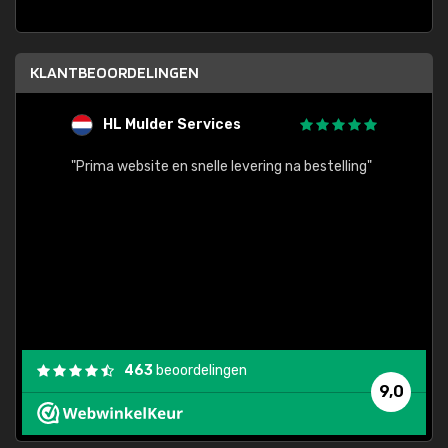
KLANTBEOORDELINGEN
HL Mulder Services
T
"
"Prima website en snelle levering na bestelling"
"Alles
463
beoordelingen
9,0