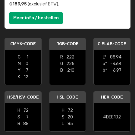
€189,95
(exclusief BTW).
Meer info / bestellen
CMYK-CODE
RGB-CODE
CIELAB-CODE
C
1
R
222
L*
88.94
M
0
G
225
a*
-3.64
Y
7
B
210
b*
6.97
K
12
HSB/HSV-CODE
HSL-CODE
HEX-CODE
H
72
H
72
S
7
S
20
#DEE1D2
B
88
L
85