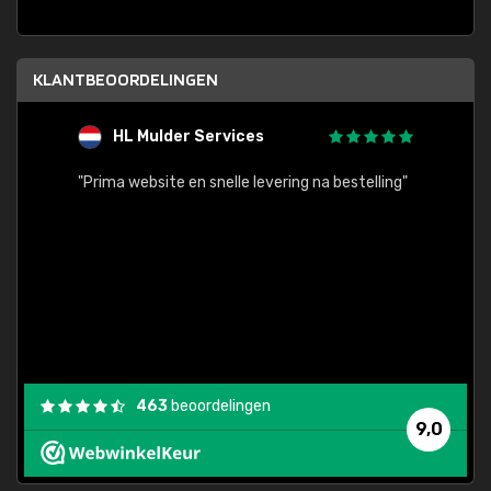
KLANTBEOORDELINGEN
HL Mulder Services
T
"
"Prima website en snelle levering na bestelling"
"Alles
463
beoordelingen
9,0