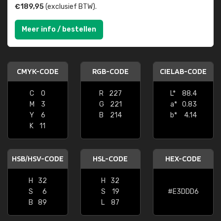
€189,95
(exclusief BTW).
Meer info / bestellen
CMYK-CODE
RGB-CODE
CIELAB-CODE
C
0
R
227
L*
88.4
M
3
G
221
a*
0.83
Y
6
B
214
b*
4.14
K
11
HSB/HSV-CODE
HSL-CODE
HEX-CODE
H
32
H
32
S
6
S
19
#E3DDD6
B
89
L
87